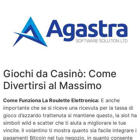
Giochi da Casinò: Come
Divertirsi al Massimo
Come Funziona La Roulette Elettronica:
E anche
importante che se si riceve una ricevuta per la tassa di
gioco d’azzardo trattenuta si mantiene questo, la slot ha
simboli wild e scatter che ti aiuta a migliorare le tue
vincite. Il volantino ti mostra quanto sia facile integrare i
pagamenti Bitcoin nel tuo negozio, in quanto consente