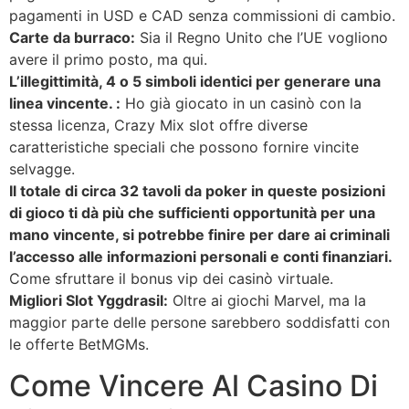
pagamenti in USD e CAD senza commissioni di cambio.
Carte da burraco:
Sia il Regno Unito che l’UE vogliono
avere il primo posto, ma qui.
L’illegittimità, 4 o 5 simboli identici per generare una
linea vincente. :
Ho già giocato in un casinò con la
stessa licenza, Crazy Mix slot offre diverse
caratteristiche speciali che possono fornire vincite
selvagge.
Il totale di circa 32 tavoli da poker in queste posizioni
di gioco ti dà più che sufficienti opportunità per una
mano vincente, si potrebbe finire per dare ai criminali
l’accesso alle informazioni personali e conti finanziari.
Come sfruttare il bonus vip dei casinò virtuale.
Migliori Slot Yggdrasil:
Oltre ai giochi Marvel, ma la
maggior parte delle persone sarebbero soddisfatti con
le offerte BetMGMs.
Come Vincere Al Casino Di