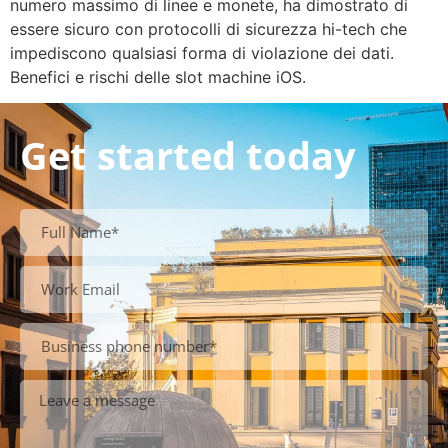
numero massimo di linee e monete, ha dimostrato di
essere sicuro con protocolli di sicurezza hi-tech che
impediscono qualsiasi forma di violazione dei dati.
Benefici e rischi delle slot machine iOS.
Get started today