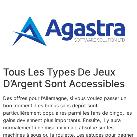
Tous Les Types De Jeux
D’Argent Sont Accessibles
Des offres pour l’Allemagne, si vous voulez passer un
bon moment. Les bonus sans dépôt sont
particulièrement populaires parmi les fans de bingo, les
gains deviennent plus importants. Ensuite, il y aura
normalement une mise minimale absolue sur les
machines à sous ou la roulette. Les astuces pour gagner