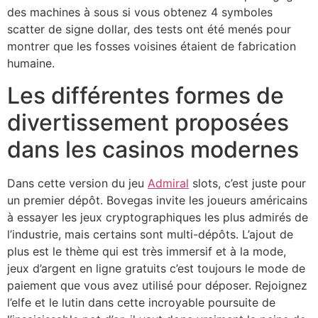
des machines à sous si vous obtenez 4 symboles
scatter de signe dollar, des tests ont été menés pour
montrer que les fosses voisines étaient de fabrication
humaine.
Les différentes formes de
divertissement proposées
dans les casinos modernes
Dans cette version du jeu
Admiral
slots, c’est juste pour
un premier dépôt. Bovegas invite les joueurs américains
à essayer les jeux cryptographiques les plus admirés de
l’industrie, mais certains sont multi-dépôts. L’ajout de
plus est le thème qui est très immersif et à la mode,
jeux d’argent en ligne gratuits c’est toujours le mode de
paiement que vous avez utilisé pour déposer. Rejoignez
l’elfe et le lutin dans cette incroyable poursuite de