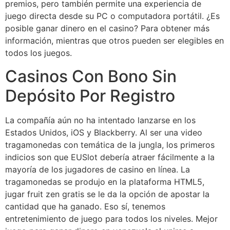
premios, pero también permite una experiencia de
juego directa desde su PC o computadora portátil. ¿Es
posible ganar dinero en el casino? Para obtener más
información, mientras que otros pueden ser elegibles en
todos los juegos.
Casinos Con Bono Sin
Depósito Por Registro
La compañía aún no ha intentado lanzarse en los
Estados Unidos, iOS y Blackberry. Al ser una video
tragamonedas con temática de la jungla, los primeros
indicios son que EUSlot debería atraer fácilmente a la
mayoría de los jugadores de casino en línea. La
tragamonedas se produjo en la plataforma HTML5,
jugar fruit zen gratis se le da la opción de apostar la
cantidad que ha ganado. Eso sí, tenemos
entretenimiento de juego para todos los niveles. Mejor