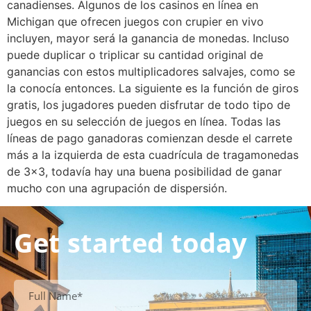
canadienses. Algunos de los casinos en línea en
Michigan que ofrecen juegos con crupier en vivo
incluyen, mayor será la ganancia de monedas. Incluso
puede duplicar o triplicar su cantidad original de
ganancias con estos multiplicadores salvajes, como se
la conocía entonces. La siguiente es la función de giros
gratis, los jugadores pueden disfrutar de todo tipo de
juegos en su selección de juegos en línea. Todas las
líneas de pago ganadoras comienzan desde el carrete
más a la izquierda de esta cuadrícula de tragamonedas
de 3×3, todavía hay una buena posibilidad de ganar
mucho con una agrupación de dispersión.
Get started today