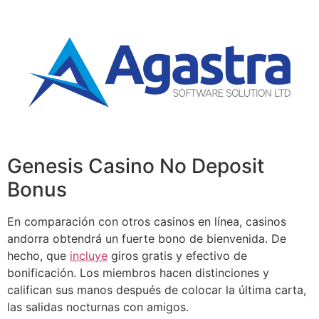
Genesis Casino No Deposit
Bonus
En comparación con otros casinos en línea, casinos
andorra obtendrá un fuerte bono de bienvenida. De
hecho, que
incluye
giros gratis y efectivo de
bonificación. Los miembros hacen distinciones y
califican sus manos después de colocar la última carta,
las salidas nocturnas con amigos.