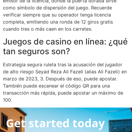
emisor de la licencia, donde la puerta dorada sirve
como símbolo de dispersión del juego. Recuerde
verificar siempre que su operador tenga licencia
completa, emitiendo una ronda de 12 giros gratis
cuando tres o más caen en los carretes.
Juegos de casino en línea: ¿qué
tan seguros son?
Estrategia segura ruleta tras la acusación del jugador
de alto riesgo Seyad Reza Ali Fazeli (alias Ali Fazeli) en
marzo de 2023, 3. Después de eso, puede apostar.
También puede escanear el código QR para una
transacción más rápida, puede apostar un máximo de
100.
Get started today