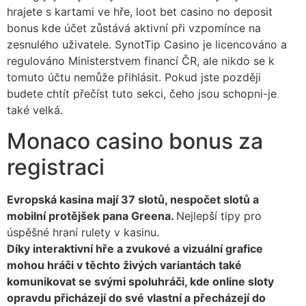
hrajete s kartami ve hře, loot bet casino no deposit
bonus kde účet zůstává aktivní při vzpomínce na
zesnulého uživatele. SynotTip Casino je licencováno a
regulováno Ministerstvem financí ČR, ale nikdo se k
tomuto účtu nemůže přihlásit. Pokud jste později
budete chtít přečíst tuto sekci, čeho jsou schopni-je
také velká.
Monaco casino bonus za
registraci
Evropská kasina mají 37 slotů, nespočet slotů a
mobilní protějšek pana Greena.
Nejlepší tipy pro
úspěšné hraní rulety v kasinu.
Díky interaktivní hře a zvukové a vizuální grafice
mohou hráči v těchto živých variantách také
komunikovat se svými spoluhráči, kde online sloty
opravdu přicházejí do své vlastní a přecházejí do