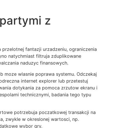
partymi z
przelotnej fantazji urzadzeniu, ograniczenia
o natychmiast filtruja zduplikowane
walczania naduzyc finansowych.
ub moze wlasnie poprawa systemu. Odczekaj
odreczna internet explorer lub przetestuj
ywania dotykania za pomoca zrzutow ekranu i
spolami technicznymi, badania tego typu
artowe potrzebuja poczatkowej transakcji na
, zwykle w okreslonej wartosci, np.
odatkowe wybor gry.