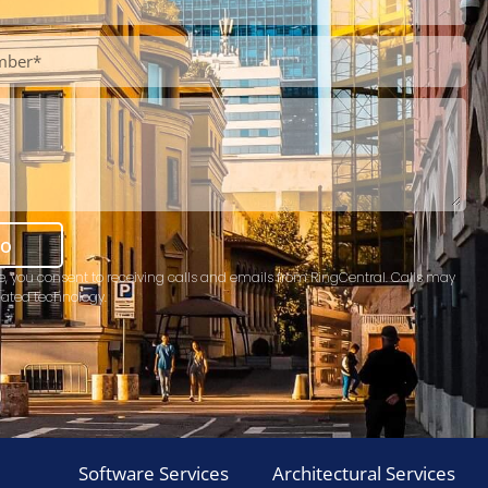
mo
e, you consent to receiving calls and emails from RingCentral. Calls may
ated technology.
Software Services
Architectural Services