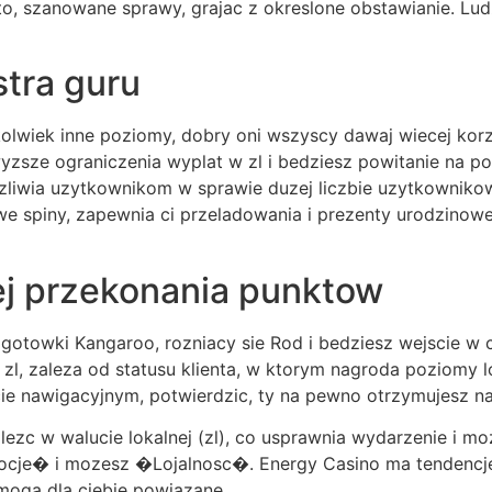
o, szanowane sprawy, grajac z okreslone obstawianie. Ludz
stra guru
olwiek inne poziomy, dobry oni wszyscy dawaj wiecej korz
yzsze ograniczenia wyplat w zl i bedziesz powitanie na po
liwia uzytkownikom w sprawie duzej liczbie uzytkownikow
e spiny, zapewnia ci przeladowania i prezenty urodzinowe,
ej przekonania punktow
otowki Kangaroo, rozniacy sie Rod i bedziesz wejscie w c
zl, zaleza od statusu klienta, w ktorym nagroda poziomy lo
ie nawigacyjnym, potwierdzic, ty na pewno otrzymujesz na
lezc w walucie lokalnej (zl), co usprawnia wydarzenie i m
ocje� i mozesz �Lojalnosc�. Energy Casino ma tendencje 
 moga dla ciebie powiazane.