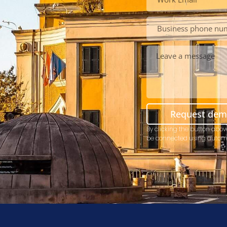
Request de
By clicking the button abov
be connected using autom