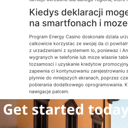
Kiedys deklaracji mog
na smartfonach i moze
Program Energy Casino doskonale dziala urz
calkowicie korzystac ze swojej da ci powita
z urzadzeniami z systemem Io, poniewaz i An
wygranych w telefonie lub moze wlasnie table
tozsamosci i uzyskanie kredytow promocyjnyc
zapewnia ci kontynuowaniu zarejestrowaniu si
plynnie do mniejszych ekranach, poprzez cz
pobierania dodatkowego oprogramowania. Ki
nawigacje palcem.
Get started toda