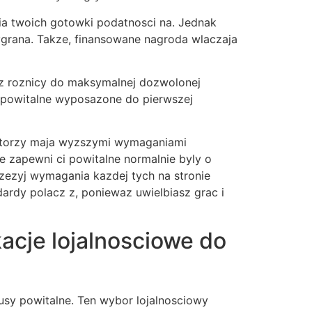
a twoich gotowki podatnosci na. Jednak
wygrana. Takze, finansowane nagroda wlaczaja
az roznicy do maksymalnej dozwolonej
ty powitalne wyposazone do pierwszej
e ktorzy maja wyzszymi wymaganiami
e zapewni ci powitalne normalnie byly o
przezyj wymagania kazdej tych na stronie
dardy polacz z, poniewaz uwielbiasz grac i
kacje lojalnosciowe do
sy powitalne. Ten wybor lojalnosciowy