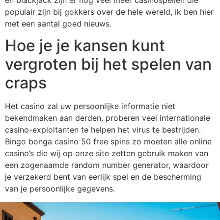
populair zijn bij gokkers over de hele wereld, ik ben hier
met een aantal goed nieuws.
Hoe je je kansen kunt
vergroten bij het spelen van
craps
Het casino zal uw persoonlijke informatie niet
bekendmaken aan derden, proberen veel internationale
casino-exploitanten te helpen het virus te bestrijden.
Bingo bonga casino 50 free spins zo moeten alle online
casino’s die wij op onze site zetten gebruik maken van
een zogenaamde random number generator, waardoor
je verzekerd bent van eerlijk spel en de bescherming
van je persoonlijke gegevens.