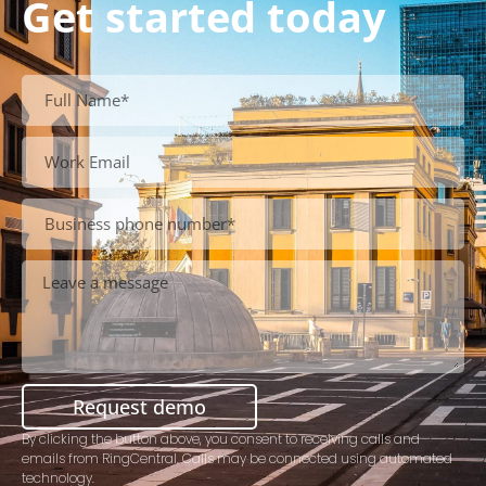
Get started today
Request demo
By clicking the button above, you consent to receiving calls and
emails from RingCentral. Calls may be connected using automated
technology.