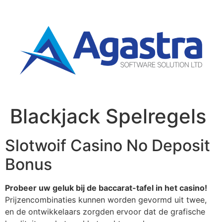
Blackjack Spelregels
Slotwoif Casino No Deposit
Bonus
Probeer uw geluk bij de baccarat-tafel in het casino!
Prijzencombinaties kunnen worden gevormd uit twee,
en de ontwikkelaars zorgden ervoor dat de grafische