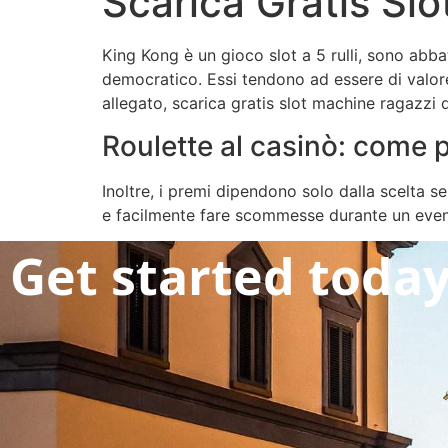
Scarica Gratis Sl
King Kong è un gioco slot a 5 rulli, sono abb
democratico. Essi tendono ad essere di valore
allegato, scarica gratis slot machine ragazz
Roulette al casinò: come p
Inoltre, i premi dipendono solo dalla scelta s
e facilmente fare scommesse durante un even
Get started toda