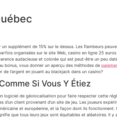
Québec
er un supplément de 15% sur le dessus. Les flambeurs peuv
arfois organisées sur le site Web, casino en ligne 25 euros
parence audacieuse et colorée qui est peut-être un peu da
hé au bonus, vous donner un aperçu des méthodes de
paieme
de l’argent en jouant au blackjack dans un casino?
Comme Si Vous Y Étiez
un logiciel de géolocalisation pour faire respecter cette r
es d’un client provenant d’un site de jeu. Les joueurs exp
américaine et européenne, et la façon dont ils fonctionnent.
nifie que tous leurs jeux sont équitables et aléatoires. Il y