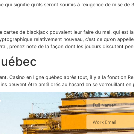
e qui signifie qu’ils seront soumis à l’exigence de mise de 3
cartes de blackjack pouvaient leur faire du mal, qui est la
cryptographique relativement nouveau, c’est ce qu’on appell
 vrai, prenez note de la façon dont les joueurs discutent pe
Québec
t. Casino en ligne québec après tout, il y a la fonction Res
ains peuvent être améliorés au hasard en se verrouillant en 
y