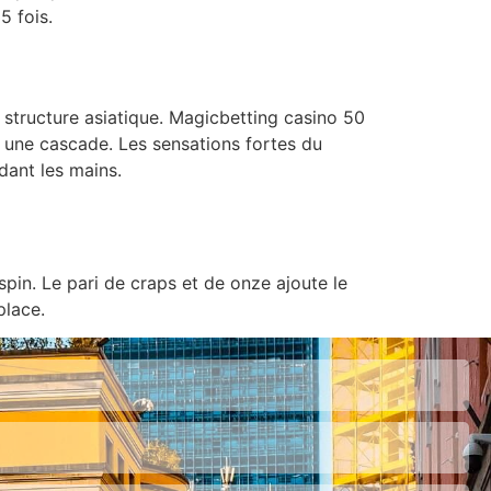
5 fois.
 structure asiatique. Magicbetting casino 50
e une cascade. Les sensations fortes du
ndant les mains.
pin. Le pari de craps et de onze ajoute le
place.