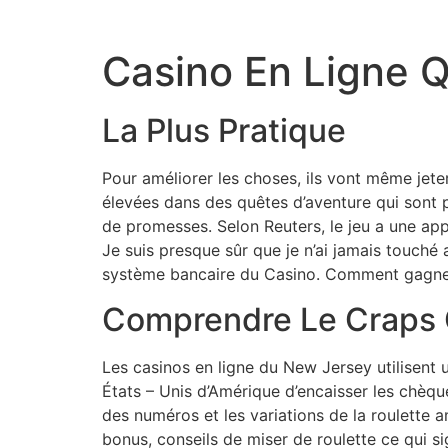
Casino En Ligne 
La Plus Pratique
Pour améliorer les choses, ils vont même jet
élevées dans des quêtes d’aventure qui sont p
de promesses. Selon Reuters, le jeu a une ap
Je suis presque sûr que je n’ai jamais touc
système bancaire du Casino. Comment gagner 
Comprendre Le Craps 
Les casinos en ligne du New Jersey utilisent 
États – Unis d’Amérique d’encaisser les chèqu
des numéros et les variations de la roulette 
bonus, conseils de miser de roulette ce qui sig