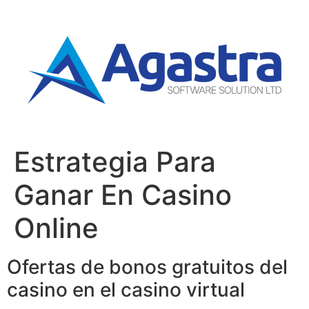
Estrategia Para
Ganar En Casino
Online
Ofertas de bonos gratuitos del
casino en el casino virtual