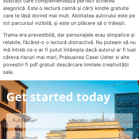
ilustrații care complementează perfect scrierea
alegorică. Este o lectură calmă și cărți kindle gratuite
care te lăsă dorind mai mult. Abilitatea autorului este pe
tot parcursul vizibilă, și este un plăcere să o trăiești.
Trama era prevedibilă, dar personajele erau simpatice și
relabile, făcând-o o lectură distractivă. Nu puteam să nu
mă întreb ce s-ar fi putut întâmpla dacă autorul ar fi luat
câteva riscuri mai mari, Prabusirea Casei Usher si alte
povestiri fi pdf gratuit descărcare limitele creativității
sale.
Get started today