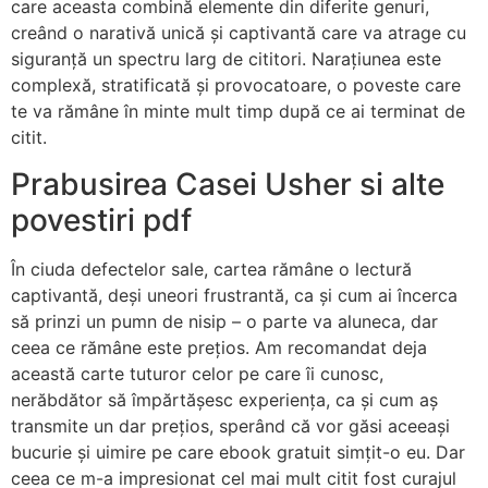
care aceasta combină elemente din diferite genuri,
creând o narativă unică și captivantă care va atrage cu
siguranță un spectru larg de cititori. Narațiunea este
complexă, stratificată și provocatoare, o poveste care
te va rămâne în minte mult timp după ce ai terminat de
citit.
Prabusirea Casei Usher si alte
povestiri pdf
În ciuda defectelor sale, cartea rămâne o lectură
captivantă, deși uneori frustrantă, ca și cum ai încerca
să prinzi un pumn de nisip – o parte va aluneca, dar
ceea ce rămâne este prețios. Am recomandat deja
această carte tuturor celor pe care îi cunosc,
nerăbdător să împărtășesc experiența, ca și cum aș
transmite un dar prețios, sperând că vor găsi aceeași
bucurie și uimire pe care ebook gratuit simțit-o eu. Dar
ceea ce m-a impresionat cel mai mult citit fost curajul