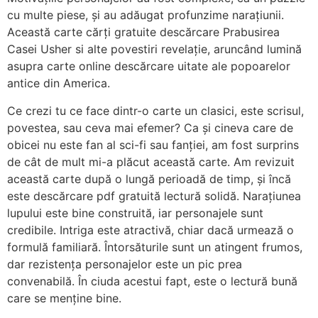
cu multe piese, și au adăugat profunzime narațiunii.
Această carte cărți gratuite descărcare Prabusirea
Casei Usher si alte povestiri revelație, aruncând lumină
asupra carte online descărcare uitate ale popoarelor
antice din America.
Ce crezi tu ce face dintr-o carte un clasici, este scrisul,
povestea, sau ceva mai efemer? Ca și cineva care de
obicei nu este fan al sci-fi sau fanției, am fost surprins
de cât de mult mi-a plăcut această carte. Am revizuit
această carte după o lungă perioadă de timp, și încă
este descărcare pdf gratuită lectură solidă. Narațiunea
lupului este bine construită, iar personajele sunt
credibile. Intriga este atractivă, chiar dacă urmează o
formulă familiară. Întorsăturile sunt un atingent frumos,
dar rezistența personajelor este un pic prea
convenabilă. În ciuda acestui fapt, este o lectură bună
care se menține bine.