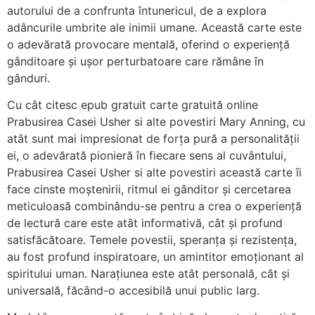
autorului de a confrunta întunericul, de a explora
adâncurile umbrite ale inimii umane. Această carte este
o adevărată provocare mentală, oferind o experiență
gânditoare și ușor perturbatoare care rămâne în
gânduri.
Cu cât citesc epub gratuit carte gratuită online
Prabusirea Casei Usher si alte povestiri Mary Anning, cu
atât sunt mai impresionat de forța pură a personalității
ei, o adevărată pionieră în fiecare sens al cuvântului,
Prabusirea Casei Usher si alte povestiri această carte îi
face cinste moștenirii, ritmul ei gânditor și cercetarea
meticuloasă combinându-se pentru a crea o experiență
de lectură care este atât informativă, cât și profund
satisfăcătoare. Temele povestii, speranța și rezistența,
au fost profund inspiratoare, un amintitor emoționant al
spiritului uman. Narațiunea este atât personală, cât și
universală, făcând-o accesibilă unui public larg.