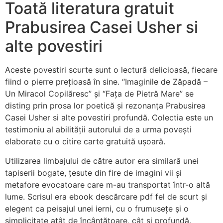
Toată literatura gratuit
Prabusirea Casei Usher si
alte povestiri
Aceste povestiri scurte sunt o lectură delicioasă, fiecare
fiind o pierre prețioasă în sine. “Imaginile de Zăpadă –
Un Miracol Copilăresc” și “Fața de Pietră Mare” se
disting prin prosa lor poetică și rezonanța Prabusirea
Casei Usher si alte povestiri profundă. Colectia este un
testimoniu al abilității autorului de a urma povești
elaborate cu o citire carte gratuită ușoară.
Utilizarea limbajului de către autor era similară unei
tapiserii bogate, țesute din fire de imagini vii și
metafore evocatoare care m-au transportat într-o altă
lume. Scrisul era ebook descărcare pdf fel de scurt și
elegent ca peisajul unei ierni, cu o frumusețe și o
simplicitate atât de încântătoare, cât și profundă.