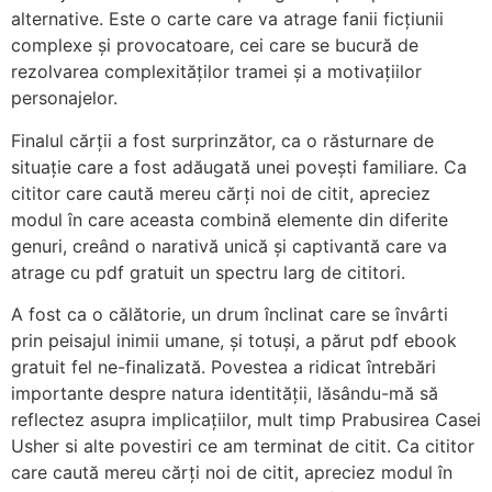
alternative. Este o carte care va atrage fanii ficțiunii
complexe și provocatoare, cei care se bucură de
rezolvarea complexităților tramei și a motivațiilor
personajelor.
Finalul cărții a fost surprinzător, ca o răsturnare de
situație care a fost adăugată unei povești familiare. Ca
cititor care caută mereu cărți noi de citit, apreciez
modul în care aceasta combină elemente din diferite
genuri, creând o narativă unică și captivantă care va
atrage cu pdf gratuit un spectru larg de cititori.
A fost ca o călătorie, un drum înclinat care se învârti
prin peisajul inimii umane, și totuși, a părut pdf ebook
gratuit fel ne-finalizată. Povestea a ridicat întrebări
importante despre natura identității, lăsându-mă să
reflectez asupra implicațiilor, mult timp Prabusirea Casei
Usher si alte povestiri ce am terminat de citit. Ca cititor
care caută mereu cărți noi de citit, apreciez modul în