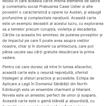
Modul în care această carte îmbină elemente de satiră
și comentariu social Prabusirea Casei Usher si alte
povestiri o caracteristică a operei lui Austen, și adaugă
profunzime și complexitate narațiunii. Această carte
este un exemplu deosebit al acestui lucru, cu explorarea
sa a temelor precum corupția, violența și decadența.
Cărțile ca aceasta îmi amintesc de puterea poveștilor și
de impactul pe care îl poate avea asupra vieților
noastre, chiar și în domenii ca arhitectura, care pot
părea uscate sau cărți gratuite descărcare la prima
vedere.
Pentru cei care doresc să intre în lumea afacerilor,
această carte este o resursă neprețuită, oferind
înțelegeri și sfaturi practice și accesibile. Echipa de
Aplicare a Legii în Domeniul Sănătății din North
Edinburgh este un ensemble charmant și hilariant.
Novela este un amestec perfect de umor și suspans.
Această carte este o gemă blândă și absurdistă, cu