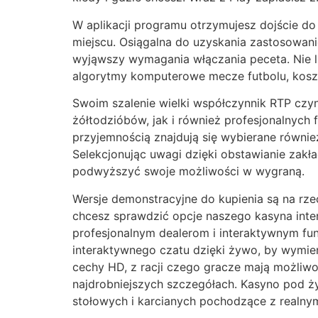
W aplikacji programu otrzymujesz dojście d
miejscu. Osiągalna do uzyskania zastosowan
wyjąwszy wymagania włączania peceta. Nie l
algorytmy komputerowe mecze futbolu, koszyk
Swoim szalenie wielki współczynnik RTP czyn
żółtodzióbów, jak i również profesjonalnych 
przyjemnością znajdują się wybierane równie
Selekcjonując uwagi dzięki obstawianie zakł
podwyższyć swoje możliwości w wygraną.
Wersje demonstracyjne do kupienia są na rze
chcesz sprawdzić opcje naszego kasyna inte
profesjonalnym dealerom i interaktywnym fu
interaktywnego czatu dzięki żywo, by wymie
cechy HD, z racji czego gracze mają możliwo
najdrobniejszych szczegółach. Kasyno pod ż
stołowych i karcianych pochodzące z realnym