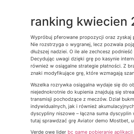
ranking kwiecien
Wypróbuj pferowane propozycji oraz zyskaj
Nie rozstrzyga o wygranej, lecz pozwala poją
dłuższej nadziei. O ile ale zechcesz podnieś
Decydując uwagi dzięki grę po kasynie inter
również w osiągalne strategie płatności. Z b
znaki modyfikujące grę, które wzmagają sza
Wszelka rozrywka osiągalna wydaje się do ob
niejednokrotnie do kupienia znajdują się st
transmisji pochodzące z meczów. Dział bukm
indywidualnych, jak i również akumulacyjnych
dyscypliny niszowe – łączna suma dyscyplin
tutaj sprawdzać grę Aviator demo Mostbet, um
Verde owe lider
bc game pobieranie aplikacji