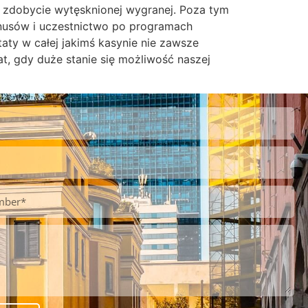
i zdobycie wytęsknionej wygranej. Poza tym
nusów i uczestnictwo po programach
taty w całej jakimś kasynie nie zawsze
, gdy duże stanie się możliwość naszej