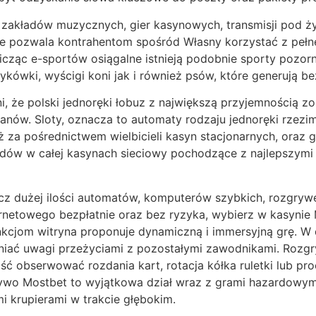
o zakładów muzycznych, gier kasynowych, transmisji pod 
ie pozwala kontrahentom spośród Własny korzystać z pełn
icząc e-sportów osiągalne istnieją podobnie sporty pozo
ówki, wyścigi koni jak i również psów, które generują be
i, że polski jednoręki łobuz z największą przyjemnością z
fanów. Sloty, oznacza to automaty rodzaju jednoręki rzezim
ż za pośrednictwem wielbicieli kasyn stacjonarnych, oraz 
adów w całej kasynach sieciowy pochodzące z najlepszymi 
cz dużej ilości automatów, komputerów szybkich, rozgryw
rnetowego bezpłatnie oraz bez ryzyka, wybierz w kasyni
nkcjom witryna proponuje dynamiczną i immersyjną grę. W 
niać uwagi przeżyciami z pozostałymi zawodnikami. Rozgr
ść obserwować rozdania kart, rotacja kółka ruletki lub pr
ywo Mostbet to wyjątkowa dział wraz z grami hazardowymi
i krupierami w trakcie głębokim.