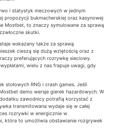
żywo i statystyk meczowych w jednym
ej propozycji bukmacherskiej oraz kasynowej
rne Mostbet, to znaczy symulowane za sprawą
zzwłoczne skutki.
ostaje wskazany także za sprawą
ieszek cieszą się dużą wziętością oraz z
graczy preferujących rozrywkę sieciowy.
wypłatami, wielu z nas frapuje uwagi, gdy
ek stołowych RNG i crash games. Jeśli
e Mostbet demo wersje gierek hazardowych. W
dodatku zawodnicy potrafią korzystać z
ywka transmitowana wydaje się w całej
oces rozrywki w energicznie w
, która to umożliwia obstawianie rozgrywek