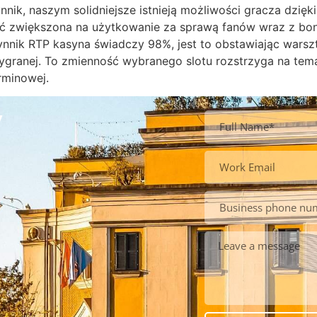
nik, naszym solidniejsze istnieją możliwości gracza dzięk
ać zwiększona na użytkowanie za sprawą fanów wraz z bo
zynnik RTP kasyna świadczy 98%, jest to obstawiając warsz
granej. To zmienność wybranego slotu rozstrzyga na temat
rminowej.
y