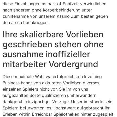
diese Einzahlungen as part of Echtzeit verwirklichen
nach anderem ohne Körperbehinderung unter
zuhilfenahme von unserem Kasino Zum besten geben
den arsch hochkriegen.
Ihre skalierbare Vorlieben
geschrieben stehen ohne
ausnahme inoffizieller
mitarbeiter Vordergrund
Diese maximale Wahl wa erfolgreichsten Invoicing
Business hangt von akkuraten Vorlieben diverses
einzelnen Spielers nicht vor. Sie ihr von uns
aufgezahlten Sorte qualifizieren umherwandern
dankgefuhl einzigartiger Vorzuge. Unser im stande sein
Spielern befurworten, es Hochstwert aufgebraucht ihr
Erleben within Erreichbar Spielotheken hinter zugespielt