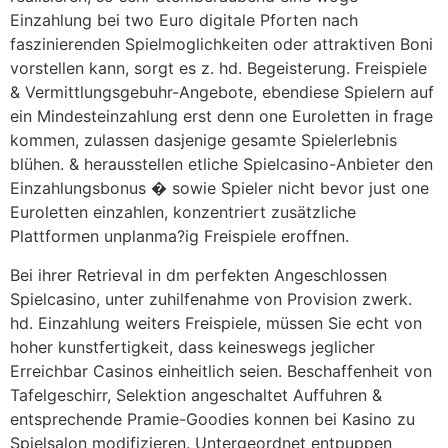
Einzahlung bei two Euro digitale Pforten nach
faszinierenden Spielmoglichkeiten oder attraktiven Boni
vorstellen kann, sorgt es z. hd. Begeisterung. Freispiele
& Vermittlungsgebuhr-Angebote, ebendiese Spielern auf
ein Mindesteinzahlung erst denn one Euroletten in frage
kommen, zulassen dasjenige gesamte Spielerlebnis
blühen. & herausstellen etliche Spielcasino-Anbieter den
Einzahlungsbonus � sowie Spieler nicht bevor just one
Euroletten einzahlen, konzentriert zusätzliche
Plattformen unplanma?ig Freispiele eroffnen.
Bei ihrer Retrieval in dm perfekten Angeschlossen
Spielcasino, unter zuhilfenahme von Provision zwerk.
hd. Einzahlung weiters Freispiele, müssen Sie echt von
hoher kunstfertigkeit, dass keineswegs jeglicher
Erreichbar Casinos einheitlich seien. Beschaffenheit von
Tafelgeschirr, Selektion angeschaltet Auffuhren &
entsprechende Pramie-Goodies konnen bei Kasino zu
Spielsalon modifizieren. Untergeordnet entpuppen