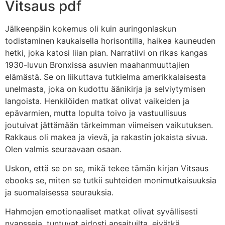
Vitsaus pdf
Jälkeenpäin kokemus oli kuin auringonlaskun
todistaminen kaukaisella horisontilla, haikea kauneuden
hetki, joka katosi liian pian. Narratiivi on rikas kangas
1930-luvun Bronxissa asuvien maahanmuuttajien
elämästä. Se on liikuttava tutkielma amerikkalaisesta
unelmasta, joka on kudottu äänikirja ja selviytymisen
langoista. Henkilöiden matkat olivat vaikeiden ja
epävarmien, mutta lopulta toivo ja vastuullisuus
joutuivat jättämään tärkeimman viimeisen vaikutuksen.
Rakkaus oli makea ja vievä, ja rakastin jokaista sivua.
Olen valmis seuraavaan osaan.
Uskon, että se on se, mikä tekee tämän kirjan Vitsaus
ebooks se, miten se tutkii suhteiden monimutkaisuuksia
ja suomalaisessa seurauksia.
Hahmojen emotionaaliset matkat olivat syvällisesti
nyansseja, tuntuvat aidosti ansaituilta, eivätkä