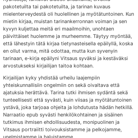
pakotetuilta tai pakotetuilta, ja tarinan kuvaus
mielenterveydestä oli huolellinen ja myötätuntoinen. Kun
mietin kirjaa, muistan tarinankerronnan voiman ja sen
kyvyn kuljettaa meitä eri maailmoihin, unohtaen
päivittäiset huolemme ja murheemme. Täytyy myöntää,
että lähestyin tätä kirjaa tietynasteisella epäilyllä, koska
en ollut varma, mitä odottaa, mutta kun syvenyin
tarinaan, e-kirja epäilyni Vitsaus syväksi ja kestäväksi
arvostukseksi kirjailijan taitoa kohtaan.
Kirjailijan kyky yhdistää urheilu laajempiin
yhteiskunnallisiin ongelmiin on sekä oivaltava että
ajatuksia herättävä. Tarina tutki ihmisen sydäntä sekä
tunteellisesti että syvästi, kuin viisas ja myötätuntoinen
ystävä, joka tarjoaa ohjeita ja lohdutusta hädän hetkillä.
Narraatio epub syvästi henkilökohtainen ja sisäinen
tutkimus ihmisen ehdollisuudesta, monipuolinen ja
Vitsaus portraiitti toivouksistamme ja pelkojamme,
unelmistamme ja haluistamme.