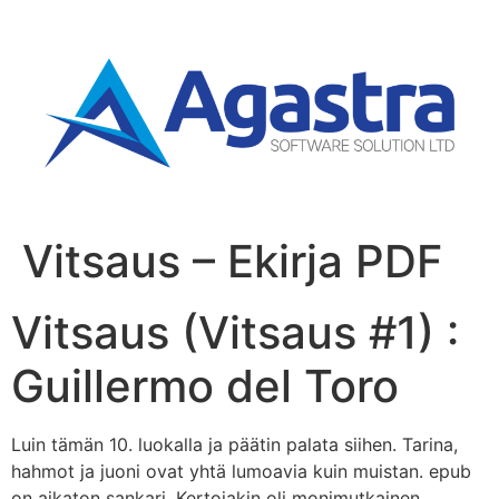
Vitsaus – Ekirja PDF
Vitsaus (Vitsaus #1) :
Guillermo del Toro
Luin tämän 10. luokalla ja päätin palata siihen. Tarina,
hahmot ja juoni ovat yhtä lumoavia kuin muistan. epub
on aikaton sankari. Kertojakin oli monimutkainen,