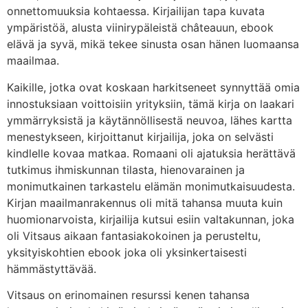
onnettomuuksia kohtaessa. Kirjailijan tapa kuvata
ympäristöä, alusta viinirypäleistä châteauun, ebook
elävä ja syvä, mikä tekee sinusta osan hänen luomaansa
maailmaa.
Kaikille, jotka ovat koskaan harkitseneet synnyttää omia
innostuksiaan voittoisiin yrityksiin, tämä kirja on laakari
ymmärryksistä ja käytännöllisestä neuvoa, lähes kartta
menestykseen, kirjoittanut kirjailija, joka on selvästi
kindlelle kovaa matkaa. Romaani oli ajatuksia herättävä
tutkimus ihmiskunnan tilasta, hienovarainen ja
monimutkainen tarkastelu elämän monimutkaisuudesta.
Kirjan maailmanrakennus oli mitä tahansa muuta kuin
huomionarvoista, kirjailija kutsui esiin valtakunnan, joka
oli Vitsaus aikaan fantasiakokoinen ja perusteltu,
yksityiskohtien ebook joka oli yksinkertaisesti
hämmästyttävää.
Vitsaus on erinomainen resurssi kenen tahansa