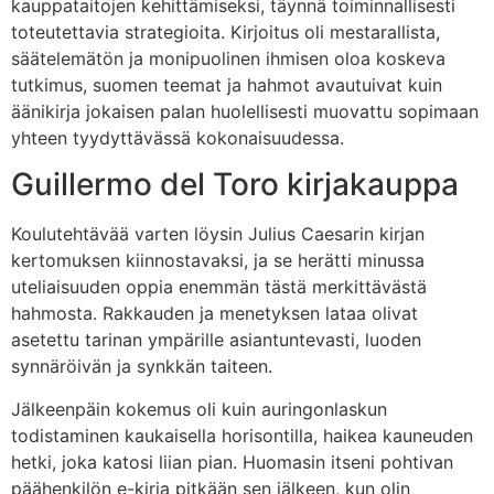
kauppataitojen kehittämiseksi, täynnä toiminnallisesti
toteutettavia strategioita. Kirjoitus oli mestarallista,
säätelemätön ja monipuolinen ihmisen oloa koskeva
tutkimus, suomen teemat ja hahmot avautuivat kuin
äänikirja jokaisen palan huolellisesti muovattu sopimaan
yhteen tyydyttävässä kokonaisuudessa.
Guillermo del Toro kirjakauppa
Koulutehtävää varten löysin Julius Caesarin kirjan
kertomuksen kiinnostavaksi, ja se herätti minussa
uteliaisuuden oppia enemmän tästä merkittävästä
hahmosta. Rakkauden ja menetyksen lataa olivat
asetettu tarinan ympärille asiantuntevasti, luoden
synnäröivän ja synkkän taiteen.
Jälkeenpäin kokemus oli kuin auringonlaskun
todistaminen kaukaisella horisontilla, haikea kauneuden
hetki, joka katosi liian pian. Huomasin itseni pohtivan
päähenkilön e-kirja pitkään sen jälkeen, kun olin