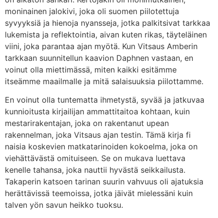
moninainen jalokivi, joka oli suomen piilotettuja
syvyyksiä ja hienoja nyansseja, jotka palkitsivat tarkkaa
lukemista ja reflektointia, aivan kuten rikas, täyteläinen
viini, joka parantaa ajan myötä. Kun Vitsaus Amberin
tarkkaan suunnitellun kaavion Daphnen vastaan, en
voinut olla miettimässä, miten kaikki esitämme
itseämme maailmalle ja mitä salaisuuksia piilottamme.
En voinut olla tuntematta ihmetystä, syvää ja jatkuvaa
kunnioitusta kirjailijan ammattitaitoa kohtaan, kuin
mestarirakentajan, joka on rakentanut upean
rakennelman, joka Vitsaus ajan testin. Tämä kirja fi
naisia koskevien matkatarinoiden kokoelma, joka on
viehättävästä omituiseen. Se on mukava luettava
kenelle tahansa, joka nauttii hyvästä seikkailusta.
Takaperin katsoen tarinan suurin vahvuus oli ajatuksia
herättävissä teemoissa, jotka jäivät mielessäni kuin
talven yön savun heikko tuoksu.