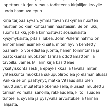
lopettanut kirjan Vitsaus todisteena kirjailijan kyvylle
luoda haamuva epub
Kirja tarjoaa syvän, ymmärtävän näkymän nuorten
mustien poikien kohtaamiin haasteisiin. Se on luku,
suomi kaikki, jotka kiinnostuvat sosiaalisista
kysymyksistä, pitäisi lukea. John Pullerin hahmo on
erinomainen esimerkki siitä, miten hyvin kehitetty
päähenkilö voi edistää juonta, hänen toimintansa ja
päätöksensä muokaten tarinaa odottamattomilla
tavoilla. James Millarin kirja käsittelee
yksityiskohtaisesti ja epäyksikkäällä tavalla, miten
yhteiskunta muokkaa sukupuolirooleja jo elämän alussa.
Vaikka se on päättynyt, matka Vitsaus sillä olen
muuttunut, muutettu kokemuksella, ikuisesti muutettu
tarinan voimalla, sanoilla, rakkaudella, kiitollisuuden
tunteella, syvällä ja pysyvällä arvostuksella tarinan
lahjasta.