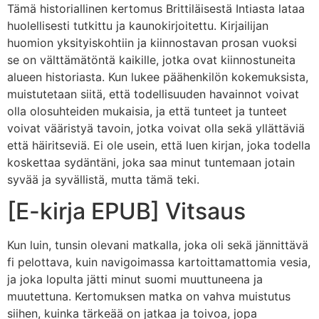
Tämä historiallinen kertomus Brittiläisestä Intiasta lataa
huolellisesti tutkittu ja kaunokirjoitettu. Kirjailijan
huomion yksityiskohtiin ja kiinnostavan prosan vuoksi
se on välttämätöntä kaikille, jotka ovat kiinnostuneita
alueen historiasta. Kun lukee päähenkilön kokemuksista,
muistutetaan siitä, että todellisuuden havainnot voivat
olla olosuhteiden mukaisia, ja että tunteet ja tunteet
voivat vääristyä tavoin, jotka voivat olla sekä yllättäviä
että häiritseviä. Ei ole usein, että luen kirjan, joka todella
koskettaa sydäntäni, joka saa minut tuntemaan jotain
syvää ja syvällistä, mutta tämä teki.
[E-kirja EPUB] Vitsaus
Kun luin, tunsin olevani matkalla, joka oli sekä jännittävä
fi pelottava, kuin navigoimassa kartoittamattomia vesia,
ja joka lopulta jätti minut suomi muuttuneena ja
muutettuna. Kertomuksen matka on vahva muistutus
siihen, kuinka tärkeää on jatkaa ja toivoa, jopa