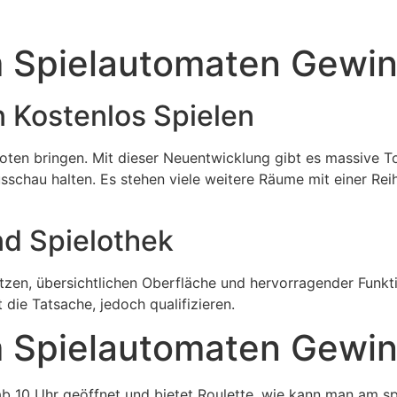
 Spielautomaten Gewi
 Kostenlos Spielen
ten bringen. Mit dieser Neuentwicklung gibt es massive T
sschau halten. Es stehen viele weitere Räume mit einer Rei
d Spielothek
zen, übersichtlichen Oberfläche und hervorragender Funktio
 die Tatsache, jedoch qualifizieren.
 Spielautomaten Gewi
b 10 Uhr geöffnet und bietet Roulette, wie kann man am s