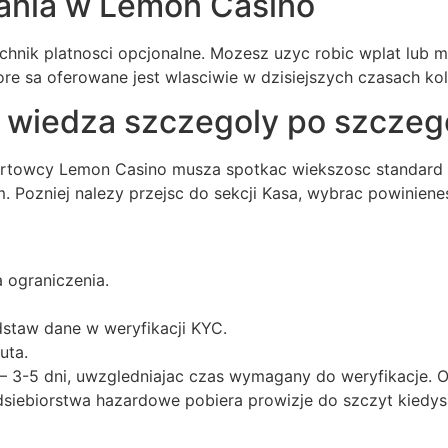
ania w Lemon Casino
chnik platnosci opcjonalne. Mozesz uzyc robic wplat lub
tore sa oferowane jest wlasciwie w dzisiejszych czasach 
 wiedza szczegoly po szczeg
rtowcy Lemon Casino musza spotkac wiekszosc standard 
. Pozniej nalezy przejsc do sekcji Kasa, wybrac powinien
a ograniczenia.
staw dane w weryfikacji KYC.
uta.
i – 3-5 dni, uwzgledniajac czas wymagany do weryfikacje
dsiebiorstwa hazardowe pobiera prowizje do szczyt kiedys