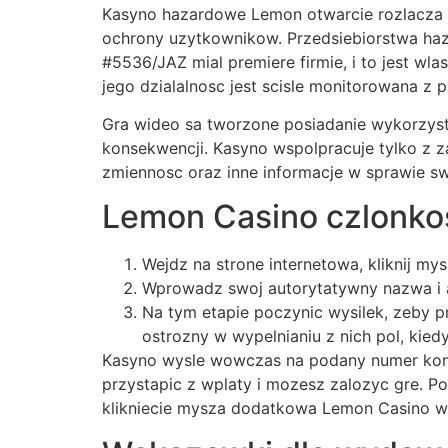
Kasyno hazardowe Lemon otwarcie rozlacza si
ochrony uzytkownikow. Przedsiebiorstwa haz
#5536/JAZ mial premiere firmie, i to jest wl
jego dzialalnosc jest scisle monitorowana z 
Gra wideo sa tworzone posiadanie wykorzyst
konsekwencji. Kasyno wspolpracuje tylko z 
zmiennosc oraz inne informacje w sprawie sw
Lemon Casino czlonkos
Wejdz na strone internetowa, kliknij 
Wprowadz swoj autorytatywny nazwa i a
Na tym etapie poczynic wysilek, zeby pr
ostrozny w wypelnianiu z nich pol, kie
Kasyno wysle wowczas na podany numer kont
przystapic z wplaty i mozesz zalozyc gre. Po
klikniecie mysza dodatkowa Lemon Casino w