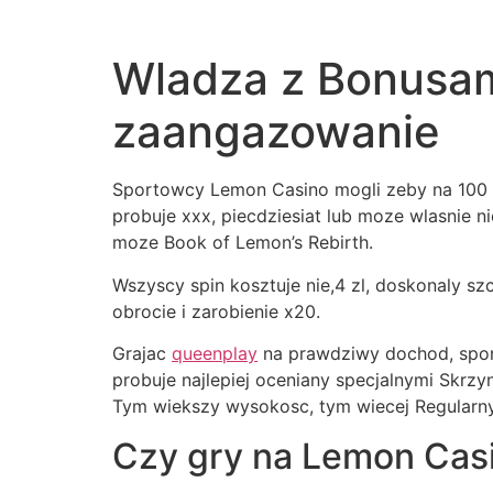
Wladza z Bonusam
zaangazowanie
Sportowcy Lemon Casino mogli zeby na 100 d
probuje xxx, piecdziesiat lub moze wlasnie n
moze Book of Lemon’s Rebirth.
Wszyscy spin kosztuje nie,4 zl, doskonaly s
obrocie i zarobienie x20.
Grajac
queenplay
na prawdziwy dochod, spor
probuje najlepiej oceniany specjalnymi Skrz
Tym wiekszy wysokosc, tym wiecej Regularn
Czy gry na Lemon Casi