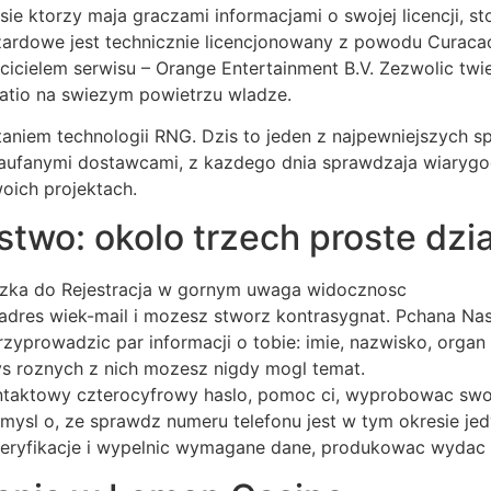
e ktorzy maja graczami informacjami o swojej licencji, st
ardowe jest technicznie licencjonowany z powodu Curaca
ascicielem serwisu – Orange Entertainment B.V. Zezwolic tw
patio na swiezym powietrzu wladze.
aniem technologii RNG. Dzis to jeden z najpewniejszych 
zaufanymi dostawcami, z kazdego dnia sprawdzaja wiarygod
oich projektach.
two: okolo trzech proste dzia
myszka do Rejestracja w gornym uwaga widocznosc
dres wiek-mail i mozesz stworz kontrasygnat. Pchana Na
zyprowadzic par informacji o tobie: imie, nazwisko, organ 
dys roznych z nich mozesz nigdy mogl temat.
aktowy czterocyfrowy haslo, pomoc ci, wyprobowac swoja
mysl o, ze sprawdz numeru telefonu jest w tym okresie jedy
eryfikacje i wypelnic wymagane dane, produkowac wydac