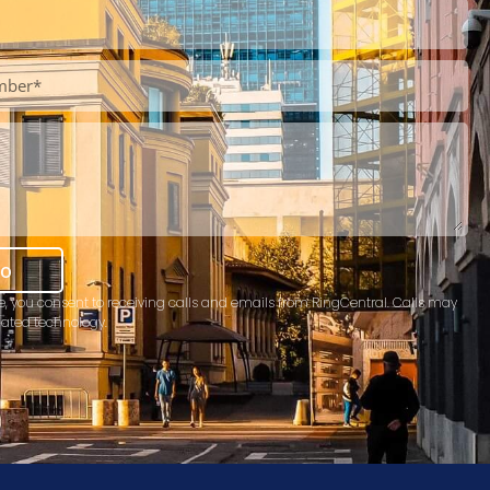
mo
e, you consent to receiving calls and emails from RingCentral. Calls may
ated technology.