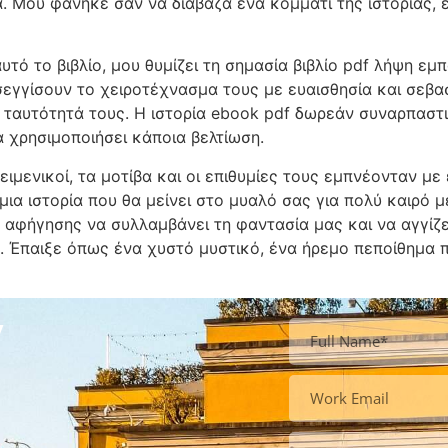
 Μου φάνηκε σαν να διάβαζα ένα κομμάτι της ιστορίας, 
τό το βιβλίο, μου θυμίζει τη σημασία βιβλίο pdf λήψη εμ
σεγγίσουν το χειροτέχνασμα τους με ευαισθησία και σεβα
αυτότητά τους. Η ιστορία ebook pdf δωρεάν συναρπαστική,
 χρησιμοποιήσει κάποια βελτίωση.
ειμενικοί, τα μοτίβα και οι επιθυμίες τους εμπνέονταν με
ια ιστορία που θα μείνει στο μυαλό σας για πολύ καιρό 
 αφήγησης να συλλαμβάνει τη φαντασία μας και να αγγίζει
. Έπαιξε όπως ένα χυστό μυστικό, ένα ήρεμο πεποίθημα 
y