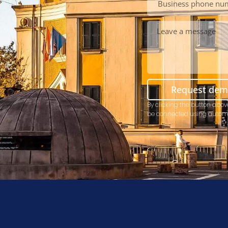
Request de
By clicking the button abov
be connected using autom