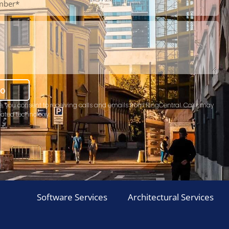
mo
e, you consent to receiving calls and emails from RingCentral. Calls may
ated technology.
Software Services
Architectural Services