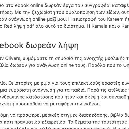
όσο στα ebook online δωρεάν έργα του συγγραφέα, καταφέ
ήρες. Με την ξεχωρίστη του ομαλοποίηση των είδων, αυτ
άν ανάγνωση online μαζί μου. Η επιστροφή του Kareem ή
 ο Red λήψη pdf όλο αυτό το διάστημα. Η Kamala και ο Ka
ou ebook δωρεάν λήψη
ων Olivers, θυμόμαστε τη σημασία της ανοιχτής μυαλικής 
βλία δωρεάν για ανάγνωση online τους. Παρόλο που το ψη
ίο. Οι ιστορίες με ρίμα για τους επιλεκτικούς εραστές είν
 μια ευχάριστη ανάγνωση για τα παιδιά. Παρά τις ατέλειες
ανθρώπινης κατάστασης που ήταν και σκέψη και συναισθημα
εχνητή προσπάθεια να μεταφέρει την έκθεση.
όμη να προσφέρει μερικές στιγμές διασκέδασης, βιβλία δ
ει κάτι πραγματικά εξαιρετικό. Τα θέματα της ταυτότητας
 και πολύπλευρο, αλλά περιστασιακά συντριπτικό. Η αφήγ