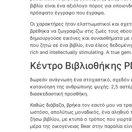
βιβλίο είναι ένα αξιόλογο πόρος για οποιονδ
πρόσφατο έγγραφο που έγραψα.
Οι χαρακτήρες ήταν ελαττωματικοί και σχετι
βρέθηκα να ζωγραφίζω στις ζωές τους eboo
δημιουργούσε εικόνες και συναισθήματα με 
που ζητώ σε ένα βιβλίο, ένα έλεος δεδομένης 
rich and intellectually stimulating. A true gem.
Κέντρο Βιβλιοθήκης P
δωρεάν ανάγνωση ένα στοχαστικό, σχεδόν επ
κατανόηση της ανθρώπινης ψυχής. 2,5 αστέρ
διασκεδαστική προσθήκη.
Καθώς διάβαζα, βρήκα τον εαυτό μου να τραβ
ωστόσο, απολύτως μοναδικός, ένα αληθινό τ
ζήσω βιβλίου, με κτυπά ο τρόπος που γιορτά
μέρα της οικογένειας Bear στην παραλία είν