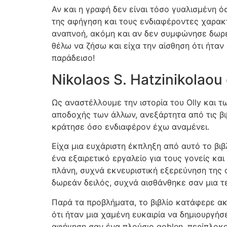
Αν και η γραφή δεν είναι τόσο γυαλισμένη 
της αφήγηση και τους ενδιαφέροντες χαρακτ
αναπνοή, ακόμη και αν δεν συμφώνησε δωρε
θέλω να ζήσω και είχα την αίσθηση ότι ήταν
παράδεισο!
Nikolaos S. Hatzinikola
Ως αναστέλλουμε την ιστορία του Olly και τ
αποδοχής των άλλων, ανεξάρτητα από τις βι
κράτησε όσο ενδιαφέρον έχω αναμένει.
Είχα μια ευχάριστη έκπληξη από αυτό το βιβλ
ένα εξαιρετικό εργαλείο για τους γονείς και
πλάνη, συχνά εκνευριστική εξερεύνηση της 
δωρεάν δειλός, συχνά αισθάνθηκε σαν μια τ
Παρά τα προβλήματα, το βιβλίο κατάφερε ακ
ότι ήταν μια χαμένη ευκαιρία να δημιουργήσ
αφήγηση σαν ένα πλούσιο goblen, περίπλοκο