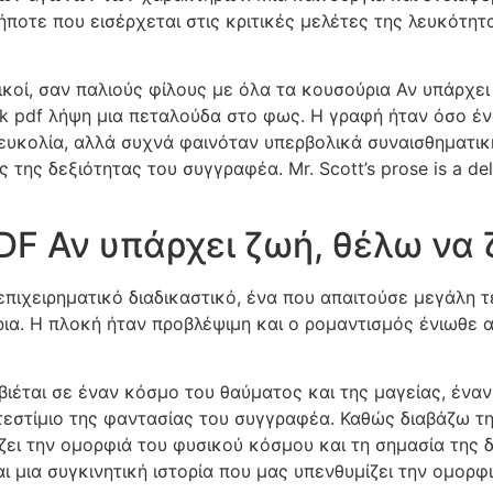
ήποτε που εισέρχεται στις κριτικές μελέτες της λευκότητ
κοί, σαν παλιούς φίλους με όλα τα κουσούρια Αν υπάρχει 
k pdf λήψη μια πεταλούδα στο φως. Η γραφή ήταν όσο έν
ευκολία, αλλά συχνά φαινόταν υπερβολικά συναισθηματική
της δεξιότητας του συγγραφέα. Mr. Scott’s prose is a delig
DF Αν υπάρχει ζωή, θέλω να
ιχειρηματικό διαδικαστικό, ένα που απαιτούσε μεγάλη τε
ια. Η πλοκή ήταν προβλέψιμη και ο ρομαντισμός ένιωθε 
ιέται σε έναν κόσμο του θαύματος και της μαγείας, έναν 
εστίμιο της φαντασίας του συγγραφέα. Καθώς διαβάζω τη
ζει την ομορφιά του φυσικού κόσμου και τη σημασία της δι
αι μια συγκινητική ιστορία που μας υπενθυμίζει την ομορ