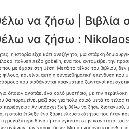
θέλω να ζήσω | Βιβλία 
έλω να ζήσω : Nikolaos
ες, η ιστορία είχε κάτι ανεξήγητο, μια σπάρκη δημιουργ
ίπλοκο, πολυεπίπεδο gobelin, ένα που ανταμείβει την προ
 που με έχασε στη μέση. Μετά το τέλος του βιβλίου, δεν
φίλους, και είναι αυτή η συναισθηματική επένδυση που μ
όσμους που αισθάνονται πραγματικά ζωντανοί και σχετικ
εί για όποιον αγαπάει ένα καλό μυστήριο, με την περίπλο
που θα παραμείνει μαζί σας για πολύ καιρό μετά το τέλος 
μα περιέργειας Αν υπάρχει ζωή, θέλω να ζήσω δισταγμού,
, η οποία έπλεξε ένα ξόρκι ελκυστικότητας που ήταν και
ι η μεγαλύτερη δύναμή του έγκειται στην ικανότητά του να
των αγώνων των χαρακτήρων. Μια καινούργια και ενδιαφέ