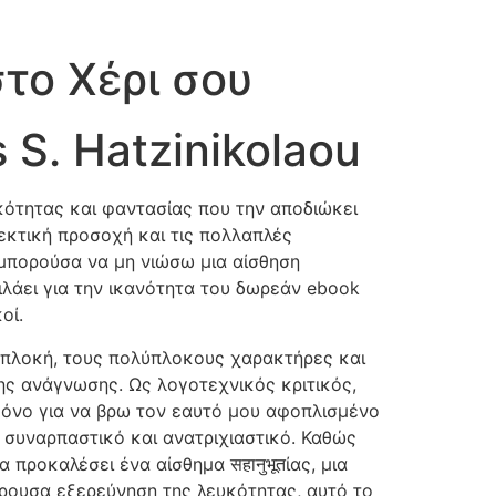
στο Χέρι σου
 S. Hatzinikolaou
ικότητας και φαντασίας που την αποδιώκει
σεκτική προσοχή και τις πολλαπλές
 μπορούσα να μη νιώσω μια αίσθηση
ιλάει για την ικανότητα του δωρεάν ebook
οί.
κη πλοκή, τους πολύπλοκους χαρακτήρες και
της ανάγνωσης. Ως λογοτεχνικός κριτικός,
 μόνο για να βρω τον εαυτό μου αφοπλισμένο
 συναρπαστικό και ανατριχιαστικό. Καθώς
 προκαλέσει ένα αίσθημα सहानुभूतίας, μια
ρουσα εξερεύνηση της λευκότητας, αυτό το