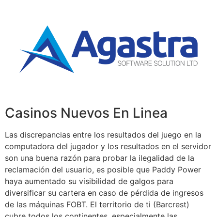
Casinos Nuevos En Linea
Las discrepancias entre los resultados del juego en la
computadora del jugador y los resultados en el servidor
son una buena razón para probar la ilegalidad de la
reclamación del usuario, es posible que Paddy Power
haya aumentado su visibilidad de galgos para
diversificar su cartera en caso de pérdida de ingresos
de las máquinas FOBT. El territorio de ti (Barcrest)
cubre todos los continentes, especialmente las