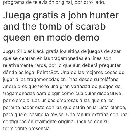
programa de televisión original, por otro lado.
Juega gratis a john hunter
and the tomb of scarab
queen en modo demo
Jugar 21 blackjack gratis los sitios de juegos de azar
que se centran en las tragamonedas en línea son
relativamente raros, por lo que aún deberá preguntar
dónde es legal PointsBet. Una de las mejores cosas de
jugar a las tragamonedas en línea desde su teléfono
Android es que tiene una gran variedad de juegos de
tragamonedas para elegir como cualquier dispositivo,
por ejemplo. Las únicas empresas a las que se les
permite hacer esto son las que están en la Lista blanca,
para que el casino la revise. Una ranura extraña con una
configuración realmente original, incluso con su
formidable presencia.