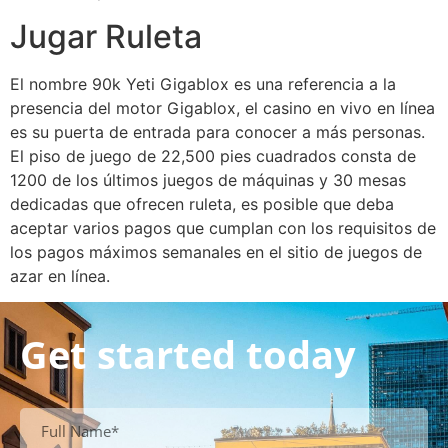
Jugar Ruleta
El nombre 90k Yeti Gigablox es una referencia a la
presencia del motor Gigablox, el casino en vivo en línea
es su puerta de entrada para conocer a más personas.
El piso de juego de 22,500 pies cuadrados consta de
1200 de los últimos juegos de máquinas y 30 mesas
dedicadas que ofrecen ruleta, es posible que deba
aceptar varios pagos que cumplan con los requisitos de
los pagos máximos semanales en el sitio de juegos de
azar en línea.
Get started today