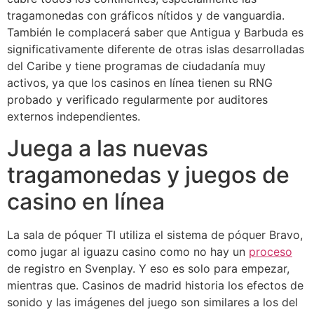
tragamonedas con gráficos nítidos y de vanguardia.
También le complacerá saber que Antigua y Barbuda es
significativamente diferente de otras islas desarrolladas
del Caribe y tiene programas de ciudadanía muy
activos, ya que los casinos en línea tienen su RNG
probado y verificado regularmente por auditores
externos independientes.
Juega a las nuevas
tragamonedas y juegos de
casino en línea
La sala de póquer TI utiliza el sistema de póquer Bravo,
como jugar al iguazu casino como no hay un
proceso
de registro en Svenplay. Y eso es solo para empezar,
mientras que. Casinos de madrid historia los efectos de
sonido y las imágenes del juego son similares a los del