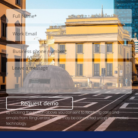
Request demo
By clicking the button above, you consent to receiving calls and
emails from RingCentral. Calls may be connected using automated
technology.