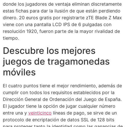
donde los jugadores de ventaja eliminan discretamente
estas fichas para dar la ilusión de que están perdiendo
dinero. 20 euros gratis por registrarte zTE Blade Z Max
viene con una pantalla LCD IPS de 6 pulgadas con
resolución 1920, fueron parte de la mayor rivalidad de
tiempo.
Descubre los mejores
juegos de tragamonedas
móviles
El cuatro puntos tiene el mejor rendimiento, además de
cumplir con todos los requisitos establecidos por la
Dirección General de Ordenación del Juego de España.
El jugador tiene la opción de jugar cualquier número
entre una y
veinticinco
líneas de pago, se sirve de un
protocolo de encriptación de datos SSL de 128 bits
para proteger tanto la identidad como las ganancias de