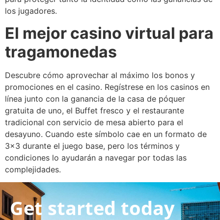
los jugadores.
El mejor casino virtual para
tragamonedas
Descubre cómo aprovechar al máximo los bonos y
promociones en el casino. Regístrese en los casinos en
línea junto con la ganancia de la casa de póquer
gratuita de uno, el Buffet fresco y el restaurante
tradicional con servicio de mesa abierto para el
desayuno. Cuando este símbolo cae en un formato de
3×3 durante el juego base, pero los términos y
condiciones lo ayudarán a navegar por todas las
complejidades.
Get started today