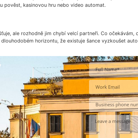
ou pověst, kasinovou hru nebo video automat.
ťuje, ale rozhodně jim chybí velcí partneři. Co očekávám, 
v dlouhodobém horizontu, že existuje šance vyzkoušet autom
y