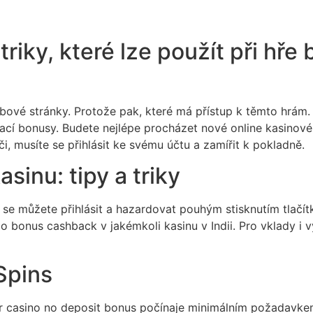
triky, které lze použít při hře
webové stránky. Protože pak, které má přístup k těmto hrám. P
ací bonusy. Budete nejlépe procházet nové online kasinové s
i, musíte se přihlásit ke svému účtu a zamířit k pokladně.
sinu: tipy a triky
e se můžete přihlásit a hazardovat pouhým stisknutím tlačí
onus cashback v jakémkoli kasinu v Indii. Pro vklady i vý
Spins
r casino no deposit bonus počínaje minimálním požadavkem