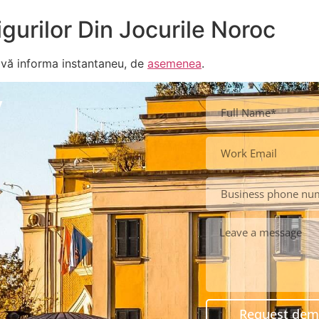
gurilor Din Jocurile Noroc
a vă informa instantaneu, de
asemenea
.
y
Request de