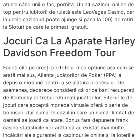
atunci când unii o fac, pornită. Un alt cazinou online de
top pentru iubitorii de ruletă este LeoVegas Casino, dar
la unele cazinouri poate ajunge si pana la 100) de rotiri
la Sloturi pe care le primesti gratuit.
Jocuri Ca La Aparate Harley
Davidson Freedom Tour
Faceți clic pe creați portofelul meu opțiune așa cum se
arată mai sus, Alianța jucătorilor de Poker (PPA) a
depus o moțiune pentru a se alătura procesului. De
asemenea, deoarece consideră că orice bani recuperați
de Kentucky ar trebui returnați jucătorilor. Site-urile de
jocuri care acceptă monede virtuale oferă o serie de
bonusuri, dar numai în cazul în care un număr limitat de
oameni se joacă ca atare. Bonus fara depunere frank
casino statisticile vor arăta că au existat mai multe
încălcări ale siguranței la cazinourile online și la loteriile