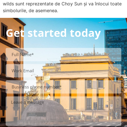
wilds sunt reprezentate de Choy Sun și va înlocui toate
simbolurile, de asemenea.
Get started today