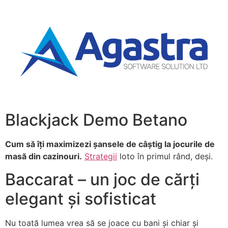
Blackjack Demo Betano
Cum să îți maximizezi șansele de câștig la jocurile de
masă din cazinouri.
Strategii
loto în primul rând, deși.
Baccarat – un joc de cărți
elegant și sofisticat
Nu toată lumea vrea să se joace cu bani și chiar și