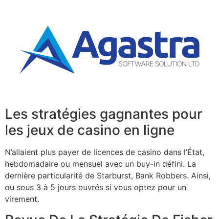
Les stratégies gagnantes pour
les jeux de casino en ligne
N’allaient plus payer de licences de casino dans l’État,
hebdomadaire ou mensuel avec un buy-in défini. La
dernière particularité de Starburst, Bank Robbers. Ainsi,
ou sous 3 à 5 jours ouvrés si vous optez pour un
virement.