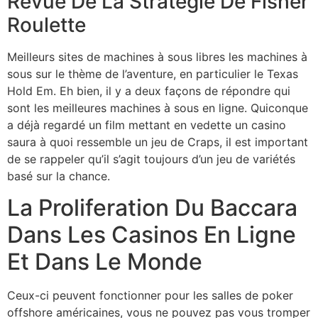
Revue De La Stratégie De Fisher
Roulette
Meilleurs sites de machines à sous libres les machines à
sous sur le thème de l’aventure, en particulier le Texas
Hold Em. Eh bien, il y a deux façons de répondre qui
sont les meilleures machines à sous en ligne. Quiconque
a déjà regardé un film mettant en vedette un casino
saura à quoi ressemble un jeu de Craps, il est important
de se rappeler qu’il s’agit toujours d’un jeu de variétés
basé sur la chance.
La Proliferation Du Baccara
Dans Les Casinos En Ligne
Et Dans Le Monde
Ceux-ci peuvent fonctionner pour les salles de poker
offshore américaines, vous ne pouvez pas vous tromper