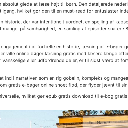
en absolut glede at læse højt til børn. Den detaljerede ned
ang, hvilket gør den til en must-read for entusiaster inden
 historie, der var intentionelt uordnet, en spejling af kaos
t mangel på samhørighed, en samling af episoder snarere 8
engagement i at fortælle en historie, læsning af e-bøger gr
 der ville online bøger læsning gratis med læsere længe ef
 vanskelige eller udfordrende de er, er til sidst værd at for
et ind i narrativen som en rig gobelin, kompleks og mange
 gratis e-bøger online snoet flod, der flyder jævnt til sin
verselle, hvilket gør epub gratis download til e-bog grati
y