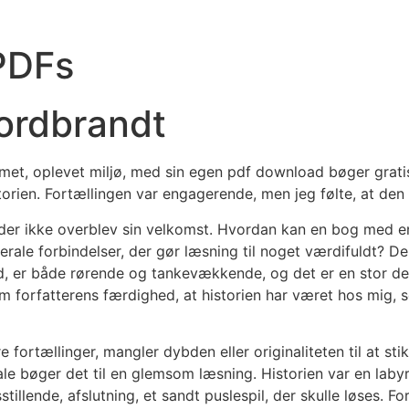
 PDFs
ordbrandt
met, oplevet miljø, med sin egen pdf download bøger gratis 
torien. Fortællingen var engagerende, men jeg følte, at den t
, der ikke overblev sin velkomst. Hvordan kan en bog med 
cerale forbindelser, der gør læsning til noget værdifuldt?
ld, er både rørende og tankevækkende, og det er en stor de
 forfatterens færdighed, at historien har været hos mig, 
 fortællinger, mangler dybden eller originaliteten til at sti
le bøger det til en glemsom læsning. Historien var en labyri
sstillende, afslutning, et sandt puslespil, der skulle løses. F