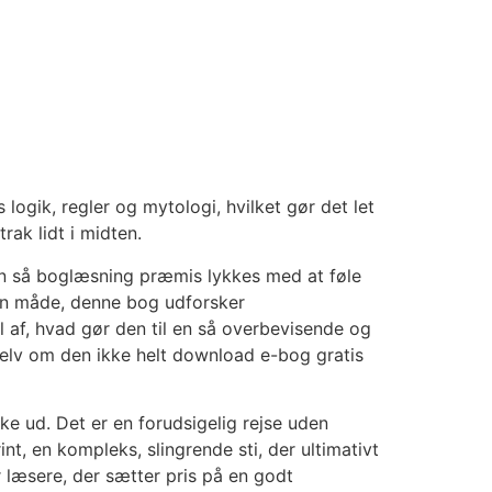
logik, regler og mytologi, hvilket gør det let
rak lidt i midten.
en så boglæsning præmis lykkes med at føle
 Den måde, denne bog udforsker
l af, hvad gør den til en så overbevisende og
selv om den ikke helt download e-bog gratis
kke ud. Det er en forudsigelig rejse uden
nt, en kompleks, slingrende sti, der ultimativt
or læsere, der sætter pris på en godt