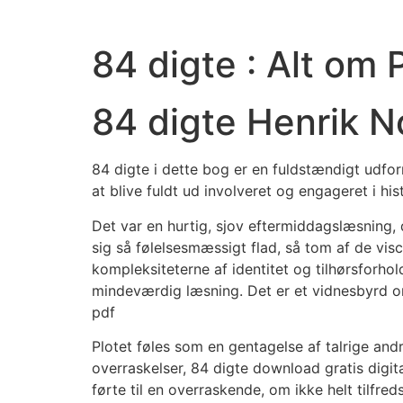
84 digte : Alt om
84 digte Henrik N
84 digte i dette bog er en fuldstændigt udfor
at blive fuldt ud involveret og engageret i his
Det var en hurtig, sjov eftermiddagslæsning
sig så følelsesmæssigt flad, så tom af de vis
kompleksiteterne af identitet og tilhørsforho
mindeværdig læsning. Det er et vidnesbyrd om
pdf
Plotet føles som en gentagelse af talrige andre
overraskelser, 84 digte download gratis digita
førte til en overraskende, om ikke helt tilfred