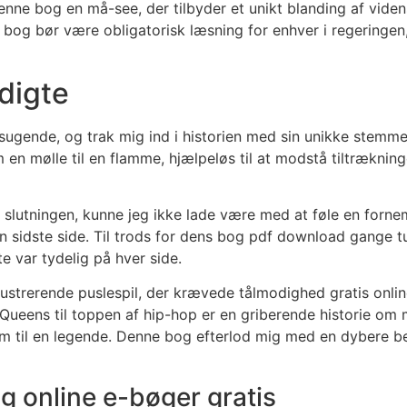
enne bog en må-see, der tilbyder et unikt blanding af videns
bog bør være obligatorisk læsning for enhver i regeringe
 digte
ugende, og trak mig ind i historien med sin unikke stemme 
om en mølle til en flamme, hjælpeløs til at modstå tiltrækni
lutningen, kunne jeg ikke lade være med at føle en forn
n sidste side. Til trods for dens bog pdf download gang
e var tydelig på hver side.
rustrerende puslespil, der krævede tålmodighed gratis onl
Queens til toppen af hip-hop er en griberende historie om m
am til en legende. Denne bog efterlod mig med en dybere beu
 online e-bøger gratis