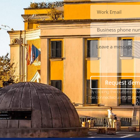
Request de
By clicking the button abov
be connected using autom