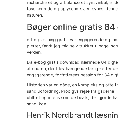
rechercheret og afbalanceret synsvinkel, er d
fascinerende og oplysende. Jeg synes, denne 
naturen.
Bøger online gratis 84
e-bog læsning gratis var engagerende og inds
pletter, fandt jeg mig selv trukket tilbage, s
verden.
Da e-bog gratis download nærmede 84 digte s
af undren, der blev hængende længe efter de
engagerende, forfatterens passion for 84 digt
Historien var en gåde, en kompleks og ofte f
sand udfordring. Prodigys rejse fra gaderne i 
ufiltret og intens som de beats, der gjorde h
sand ikon.
Henrik Nordbrandt læsning