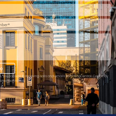
mo
e, you consent to receiving calls and emails from RingCentral. Calls may
ated technology.