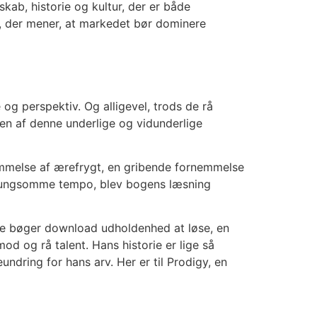
kab, historie og kultur, der er både
n, der mener, at markedet bør dominere
og perspektiv. Og alligevel, trods de rå
ngen af denne underlige og vidunderlige
emmelse af ærefrygt, en gribende fornemmelse
e tungsomme tempo, blev bogens læsning
ine bøger download udholdenhed at løse, en
od og rå talent. Hans historie er lige så
ndring for hans arv. Her er til Prodigy, en