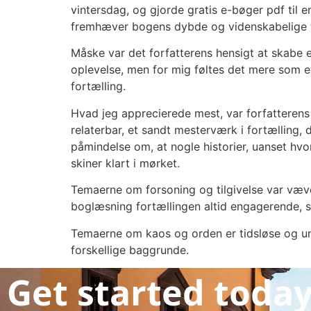
vintersdag, og gjorde gratis e-bøger pdf til 
fremhæver bogens dybde og videnskabelige tilg
Måske var det forfatterens hensigt at skabe en
oplevelse, men for mig føltes det mere som e
fortælling.
Hvad jeg apprecierede mest, var forfatterens 
relaterbar, et sandt mesterværk i fortælling,
påmindelse om, at nogle historier, uanset hvor
skiner klart i mørket.
Temaerne om forsoning og tilgivelse var væv
boglæsning fortællingen altid engagerende, som
Temaerne om kaos og orden er tidsløse og uni
forskellige baggrunde.
Get started toda