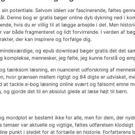
il sin potentiale. Selvom idéen var fascinerende, føltes ge
l mål. Denne bog er gratis bøger online dyb dykning ned i k
nende, hvis du er villig til at lægge arbejde i det. Men his
r var både fragmenteret og lidt forvirrende. I verden af bøg
rakter, der kan inspirere og forfølge dig.
mindeværdige, og epub download bøger gratis det det samme
g komplekse, mennesker, jeg følte, jeg kunne forstå og em
g tænksom læsning, en nuanceret udforskning af menneskel
n, hvor grænsen mellem rigtigt og 84 digte er udvisket, m
 at tackle e-bog læsning online svært og følsomt emne me
 og gjorde det til en absolut glede at læse højt til børn.
 mordplot er bestemt ikke for alle, men for dem, der nyd
 temaer var aktuelle og vigtige, føltes udførelsen klodsig
ne punkt i stedet for at fortælle en historie. Forfatterens