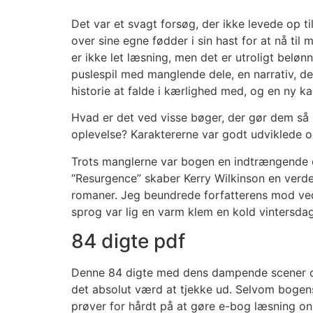
Det var et svagt forsøg, der ikke levede op t
over sine egne fødder i sin hast for at nå ti
er ikke let læsning, men det er utroligt beløn
puslespil med manglende dele, en narrativ, de
historie at falde i kærlighed med, og en ny ka
Hvad er det ved visse bøger, der gør dem så 
oplevelse? Karaktererne var godt udviklede o
Trots manglerne var bogen en indtrængende o
“Resurgence” skaber Kerry Wilkinson en verde
romaner. Jeg beundrede forfatterens mod ved
sprog var lig en varm klem en kold vintersdag,
84 digte pdf
Denne 84 digte med dens dampende scener og
det absolut værd at tjekke ud. Selvom bogens
prøver for hårdt på at gøre e-bog læsning onli