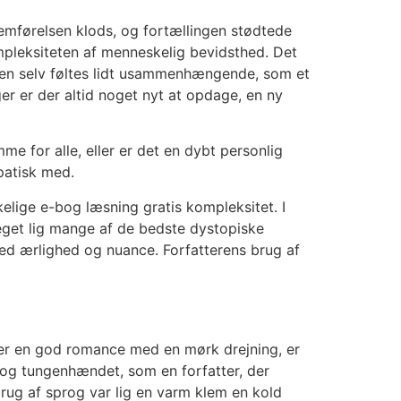
nnemførelsen klods, og fortællingen stødtede
ompleksiteten af menneskelig bevidsthed. Det
torien selv føltes lidt usammenhængende, som et
er er der altid noget nyt at opdage, en ny
 for alle, eller er det en dybt personlig
patisk med.
ige e-bog læsning gratis kompleksitet. I
eget lig mange af de bedste dystopiske
d ærlighed og nuance. Forfatterens brug af
er en god romance med en mørk drejning, er
t og tungenhændet, som en forfatter, der
 brug af sprog var lig en varm klem en kold