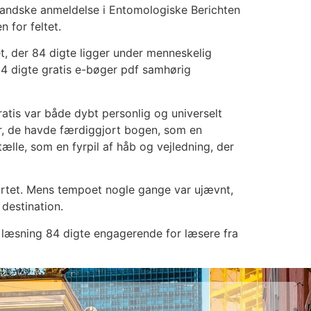
erlandske anmeldelse i Entomologiske Berichten
 for feltet.
et, der 84 digte ligger under menneskelig
4 digte gratis e-bøger pdf samhørig
atis var både dybt personlig og universelt
ter, de havde færdiggjort bogen, som en
tælle, som en fyrpil af håb og vejledning, der
artet. Mens tempoet nogle gange var ujævnt,
 destination.
s læsning 84 digte engagerende for læsere fra