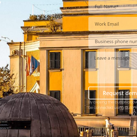
y
Request de
By clicking the button abov
be connected using autom