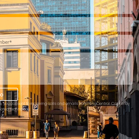
mo
e, you consent to receiving calls and emails from RingCentral. Calls may
ated technology.