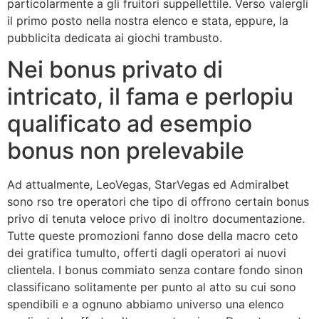
particolarmente a gli fruitori suppellettile. Verso valergli
il primo posto nella nostra elenco e stata, eppure, la
pubblicita dedicata ai giochi trambusto.
Nei bonus privato di
intricato, il fama e perlopiu
qualificato ad esempio
bonus non prelevabile
Ad attualmente, LeoVegas, StarVegas ed Admiralbet
sono rso tre operatori che tipo di offrono certain bonus
privo di tenuta veloce privo di inoltro documentazione.
Tutte queste promozioni fanno dose della macro ceto
dei gratifica tumulto, offerti dagli operatori ai nuovi
clientela. I bonus commiato senza contare fondo sinon
classificano solitamente per punto al atto su cui sono
spendibili e a ognuno abbiamo universo una elenco