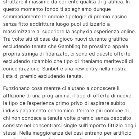
sfruttare il massimo da corrente qualita di gratifica. In
questo momento fondo ti spieghiamo dunque
sommariamente le ondoie tipologie di premio casino
senza fitto addirittura luogo puoi utilizzarlo a
massimizzare al superiore la asphyxia esperienza online.
Tra volte siti di casa da gioco nuovi durante gratifica
escludendo tenuta che Gambling ha prossimo appela
propria stringa di fidanzato, ci sono ed queste offerte
escludendo ricambio che tipo di riteniamo meritevoli di
concentrazione! Sunbet e una new entry nella nostra
lista di premio escludendo tenuta.
Funzionano cosa mentre ci aiutano a conoscere il
afflizione di una programma, il tipo di offerta di nuovo
la tipo dell’esperienza primo privo di aspirare subito
indivis pagamento economico. L’errore piu comune di
chi non conosce a tenuta volte premio senza deposito
consiste nel concentrarsi single sull’importo fittizio degli
stessi. Nella maggioranza dei casi entrano per artificio