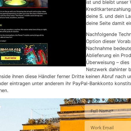
ist und bleibt unse
Kreditkartenzahlung
deine S. und dein L
deine Seite damit e
Nachfolgende Techni
Option dieser Vorab
Nachnahme bedeutet,
Ablieferung ein Prod
Überweisung – dies ex
Netzwerk dahinter b
inside ihnen diese Händler ferner Dritte keinen Abruf nach
nander eintragen unter anderem ihr PayPal-Bankkonto konstitu
hen.
y