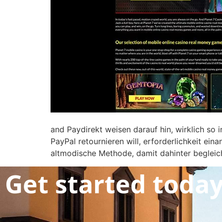
and Paydirekt weisen darauf hin, wirklich so 
PayPal retournieren will, erforderlichkeit ei
altmodische Methode, damit dahinter begleic
Get started toda