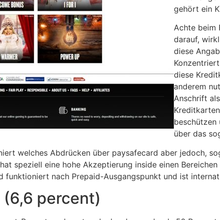
gehört ein 
Achte beim 
darauf, wir
diese Angabe
Konzentrier
diese Kredi
anderem nutz
Anschrift a
Kreditkarte
beschützen u
über das so
ioniert welches Abdrücken über paysafecard aber jedoch, s
hat speziell eine hohe Akzeptierung inside einen Bereiche
 funktioniert nach Prepaid-Ausgangspunkt und ist internati
 (6,6 percent)