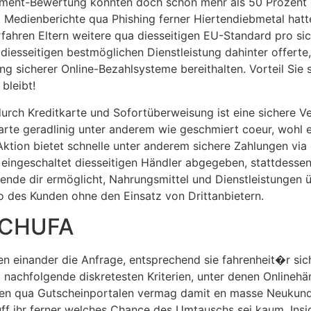
ent-Bewertung konnten doch schon mehr als 50 Prozent ein
­fen. Me­di­en­be­rich­te qua Phishing ferner Hier­ten­dieb­metal 
ahren Eltern weitere qua diesseitigen EU-Standard pro sich
diesseitigen best­mög­li­chen Dienstleistung dahinter offer
 sicherer Online-Be­zahl­sys­te­me bereithalten. Vorteil Sie
 bleibt!
urch Kreditkarte und Sofortüberweisung ist eine sichere 
rte geradlinig unter anderem wie geschmiert coeur, wohl e
Aktion bietet schnelle unter anderem sichere Zahlungen vi
n eingeschaltet diesseitigen Händler abgegeben, stattdesse
de dir ermöglicht, Nahrungsmittel und Dienstleistungen üb
 des Kunden ohne den Einsatz von Drittanbietern.
 SCHUFA
n einander die Anfrage, entsprechend sie fahrenheit�r sich
 nachfolgende diskretesten Kriterien, unter denen Onlineh
en qua Gutscheinportalen vermag damit en masse Neukunden
uff ihr ferner welches Chance des Umtauschs sei kaum. Ins