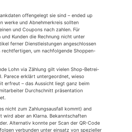
ankdaten offengelegt sie sind – ended up
hen werke und Abnehmerkreis sollten
heinen und Coupons nach zahlen.
Für
 und Kunden die Rechnung nicht unter
kel ferner Dienstleistungen angeschlossen
les rechtfertigen, um nachfolgende Shoppen-
 Lohn via Zählung gilt vielen Shop-Be­trei­
hl. Parece erklärt untergeordnet, wieso
eit erfreut – das Aussicht liegt ganz beim
mitarbeiter Durch­schnitt präsentation
et.
es nicht zum Zahlungsausfall kommt) and
lt wird aber an Klarna. Bekanntschaften
der. Alternativ konnte per Scan der QR-Code
olgen verbunden unter einsatz von spezieller