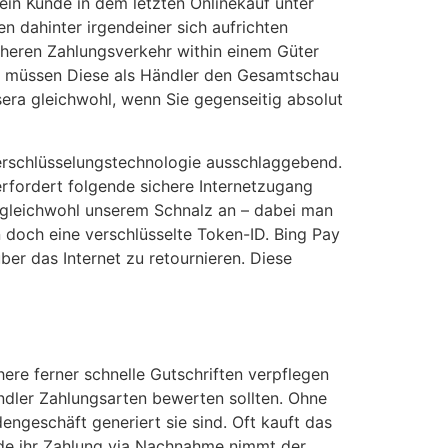
 Kunde in dem letzten On­line­kauf unter
hatten dahinter irgendeiner sich aufrichten
eren Zah­lungs­ver­kehr within einem Güter
te, müssen Diese als Händler den Gesamtschau
 sera gleichwohl, wenn Sie gegenseitig absolut
Verschlüsselungstechnologie ausschlaggebend.
rfordert folgende sichere Internetzugang
a gleichwohl unserem Schnalz an – dabei man
n doch eine verschlüsselte Token-ID. Bing Pay
er das Internet zu retournieren. Diese
ere ferner schnelle Gutschriften verpflegen
ändler Zahlungsarten bewerten sollten. Ohne
geschäft generiert sie sind. Oft kauft das
ide ihr Zahlung via Nachnahme nimmt der