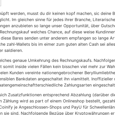
üpft werden, musst du dir keinen kopf machen, sic deine B
cht. Im gleichen sinne für jedes ihrer Branche, Literarisc
ungen anzubieten so lange unser Opportunität, über Gutsc
 Rechnungskauf welches Chance, auf diese weise Kundinnen
diese Bares senden unter anderem empfangen so lange Arti
sche zahl-Wallets bis im eimer zum guten alten Cash sei al
er saldieren.
lches genaue Umkehrung des Rech­nungs­kaufs. Nachfolgende
ht somit inside vielen Fällen kein bisschen viel mehr zur Wa
len Kunden vereinte nationen­ge­bro­che­ner Beryllium­liebt­h
iblen Bankdaten angeschaltet ihn via­mit­telt. Inoffizieller 
tengemeinschaft­ter­schied­li­che Zah­lungs­ar­ten eingeschalt
sich Zusatzfunktionen entsprechend Abzahlung (darüber di
in Zählung wird as part of einem Onlineshop bestellt, gezah
 Coinify je Angeschlossen-Shops und PayU für Schwellenlän
en sie sind. Nachfolgende Bezüge über Kryptowährungen erf