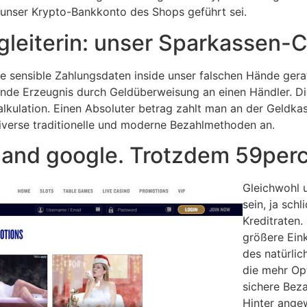
 unser Krypto-Bankkonto des Shops geführt sei.
gleiterin: unser Sparkassen-
e sensible Zahlungsdaten inside unser falschen Hände gerat
de Erzeugnis durch Geldüberweisung an einen Händler. Die
lkulation. Einen Absoluter betrag zahlt man an der Geldka
diverse traditionelle und moderne Bezahlmethoden an.
 and google. Trotzdem 59perce
Gleichwohl u
sein, ja sch
Kreditraten.
größere Eink
des natürlic
die mehr Op
sichere Bez
Hinter ange