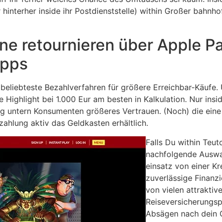
 hinterher inside ihr Postdienststelle) within Großer bahnh
ne retournieren über Apple P
Apps
 beliebteste Bezahlverfahren für größere Erreichbar-Käufe.
e Highlight bei 1.000 Eur am besten in Kalkulation. Nur in
ng untern Konsumenten größeres Vertrauen. (Noch) die eine
ahlung aktiv das Geldkasten erhältlich.
Falls Du within Teut
nachfolgende Auswah
einsatz von einer Kr
zuverlässige Finanzi
von vielen attrakti
Reiseversicherungsp
Absägen nach dein 