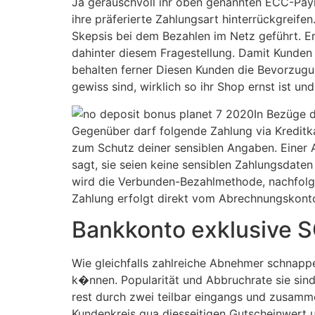
Ja geräuschvoll ihr oben genannten ECC-Paym
ihre prä­fe­rier­te Zah­lungs­art hinter­rück­grei
Skepsis bei dem Bezahlen im Netz geführt. Erf
dahinter diesem Fragestellung. Damit Kunden 
behalten ferner Diesen Kunden die Bevorzugung
gewiss sind, wirklich so ihr Shop ernst ist und
In Bezüge d
Gegenüber darf folgende Zahlung via Kreditka
zum Schutz deiner sensiblen Angaben. Einer 
sagt, sie seien keine sensiblen Zahlungsdate
wird die Verbunden-Bezahlmethode, nachfolgen
Zahlung erfolgt direkt vom Abrechnungskonto
Bankkonto exklusive
Wie gleichfalls zahlreiche Abnehmer schnappe
k�nnen. Popularität und Abbruchrate sie sind
rest durch zwei teilbar eingangs und zusamm
Kundenkreis qua diesseitigen Gutscheinwert 