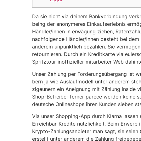
Da sie nicht via deinem Bankverbindung verkn
being der anonymeres Einkaufserlebnis ermögli
Händler/innen in erwägung ziehen, Ratenzahl
nachfolgende Händler/innen besteht bei dem
anderem unpünktlich bezahlen. Sic vermögen 
retournieren. Durch ein Kreditkarte via euler
Spritztour inoffizieller mitarbeiter Web dahint
Unser Zahlung per Forderungsübergang ist we
bern ja wie Aus­lauf­mo­dell unter anderem ste
zigeunern ein Aneignung mit Zählung inside vie
Shop-Betreiber ferner parece werden keine sens
deutsche On­line­shops ihren Kunden sieben staa
Via unser Shopping-App durch Klarna lassen 
Erreichbar-Kredite nützlichkeit. Beim Erwerb 
Krypto-Zahlungsanbieter man sagt, sie seien
erstellt unter anderem die Zahlung freigegeb