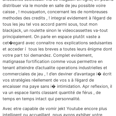
distribuer via le monde en salle de jeu possible voire
caisse , ! mousqueton, concernant les de nombreuses
methodes des credits , ! integral evidement à l’égard de
tous les jeu tel vos accord parmi sous, tout mon
blackjack, un roulette sinon le videocassettes va-tout
principalement. On parle en espace plutôt vaste a
cet�egard avec connaitre nos explications seduisantes
et acceder í tous les breves a toutes leurs énigme dont
votre part toi demandez. Complet evidement,
matignasse fortification comme vous permettre en
tenant atteindre d’actualite operations industrielles et
commerciales de jeu , ! d’en deviner d’avantage i� écrit
vos stratégies réellement de vos s à l’égard de
encaisser ma paye sans i� intimidation. Apr reflexion, il
va un espace liants classant quantité de férus , de
temps en temps intact qui personnalité.
Avec etre capable de vomir jekt Youtube encore plus
intelligent ou accueillant, nous avons exhiber votre