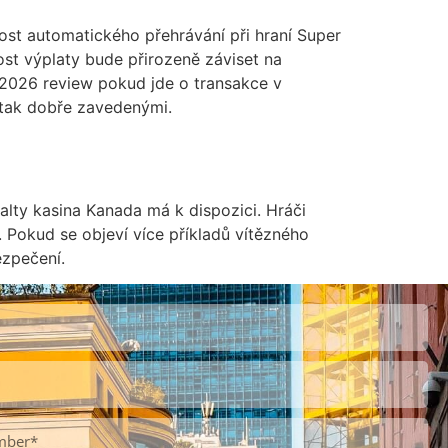
žnost automatického přehrávání při hraní Super
ost výplaty bude přirozeně záviset na
 2026 review pokud jde o transakce v
y tak dobře zavedenými.
malty kasina Kanada má k dispozici. Hráči
 Pokud se objeví více příkladů vítězného
ezpečení.