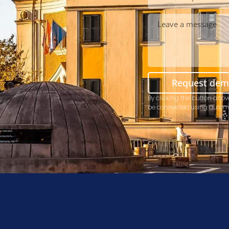
Request de
By clicking the button abov
be connected using autom