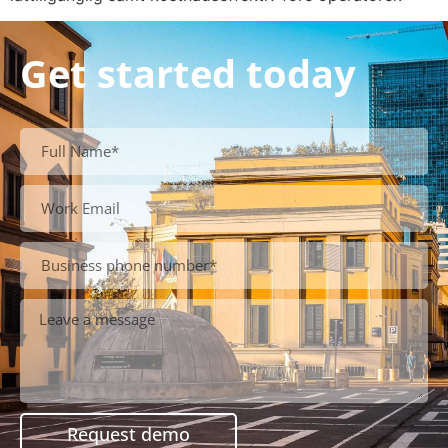
Get started today
Request demo