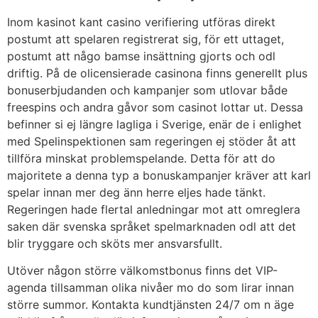
Inom kasinot kant casino verifiering utföras direkt
postumt att spelaren registrerat sig, för ett uttaget,
postumt att någo bamse insättning gjorts och odl
driftig. På de olicensierade casinona finns generellt plus
bonuserbjudanden och kampanjer som utlovar både
freespins och andra gåvor som casinot lottar ut. Dessa
befinner si ej längre lagliga i Sverige, enär de i enlighet
med Spelinspektionen sam regeringen ej stöder åt att
tillföra minskat problemspelande. Detta för att do
majoritete a denna typ a bonuskampanjer kräver att karl
spelar innan mer deg änn herre eljes hade tänkt.
Regeringen hade flertal anledningar mot att omreglera
saken där svenska språket spelmarknaden odl att det
blir tryggare och sköts mer ansvarsfullt.
Utöver någon större välkomstbonus finns det VIP-
agenda tillsamman olika nivåer mo do som lirar innan
större summor. Kontakta kundtjänsten 24/7 om n äge