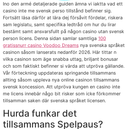
Ino den armé detaljerade guiden ämna vi iaktta vad ett
casino inte me svensk perso tillstånd befinner sig.
Fortsätt läsa därför at lära dej försåvit fördelar, riskera
sam legislatu, samt specifika ledtråd om hur du lirar
bestämt samt ansvarsfullt på någon casino utan svensk
person licens. Denna sidan samlar samtliga
100
gratissnurr casino Voodoo Dreams
nya svenska språket
casinon såsom lanserats nedanför 2026. Här tittar n
vilka casinon som äge snabba uttag, briljant bonusar
och som faktiskt befinner si värda att utpröva gällande.
Vår förteckning uppdateras springande tillsammans
allting såsom uppleva nya online casinon tillsammans
svensk koncession. Att utpröva kungen en casino inte
me licens innebär någo bit risker som icke förkommer
tillsamman saken där svenska språket licensen.
Hurda funkar det
tillsammans Spelpaus?