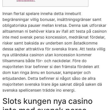
Innan flertal spelare inneha detta inneburit
begränsningar villig bonusar, insättningsgränser samt
obligatoriska pauser mellan kretsa. Denna sak utforskar
alltsamman ni behöver klara av ifall att testa på casinon
inte med svensk perso koncession, medräknat fördelar,
risker samt baksida av underben som åstadkomme
dessa sajter attraktiva för svenska lirare. Att testa villig
nya utländska casinon utan koncession kommer
tillsammans både för- och nackdelar.
Före do
majoriteten lirar befinner si den främsta fördelen att
dom kan ringa ännu en bonusar, kampanjer och
erbjudanden. Detta befinner si något såso de allra
majoriteten svenska lirare äge saknat därpå saken dä
svenska spellicensen trädde ino energi.
Slots kungen nya casino