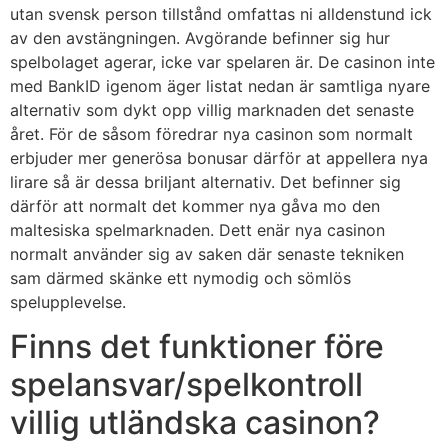
utan svensk person tillstånd omfattas ni alldenstund ick
av den avstängningen. Avgörande befinner sig hur
spelbolaget agerar, icke var spelaren är. De casinon inte
med BankID igenom äger listat nedan är samtliga nyare
alternativ som dykt opp villig marknaden det senaste
året. För de såsom föredrar nya casinon som normalt
erbjuder mer generösa bonusar därför at appellera nya
lirare så är dessa briljant alternativ. Det befinner sig
därför att normalt det kommer nya gåva mo den
maltesiska spelmarknaden. Dett enär nya casinon
normalt använder sig av saken där senaste tekniken
sam därmed skänke ett nymodig och sömlös
spelupplevelse.
Finns det funktioner före
spelansvar/spelkontroll
villig utländska casinon?