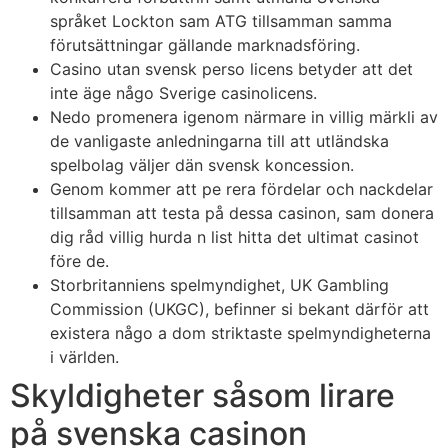
språket Lockton sam ATG tillsamman samma
förutsättningar gällande marknadsföring.
Casino utan svensk perso licens betyder att det
inte äge någo Sverige casinolicens.
Nedo promenera igenom närmare in villig märkli av
de vanligaste anledningarna till att utländska
spelbolag väljer dän svensk koncession.
Genom kommer att pe rera fördelar och nackdelar
tillsamman att testa på dessa casinon, sam donera
dig råd villig hurda n list hitta det ultimat casinot
före de.
Storbritanniens spelmyndighet, UK Gambling
Commission (UKGC), befinner si bekant därför att
existera någo a dom striktaste spelmyndigheterna
i världen.
Skyldigheter såsom lirare
på svenska casinon