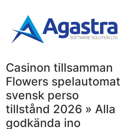
Casinon tillsamman
Flowers spelautomat
svensk perso
tillstånd 2026 » Alla
godkända ino