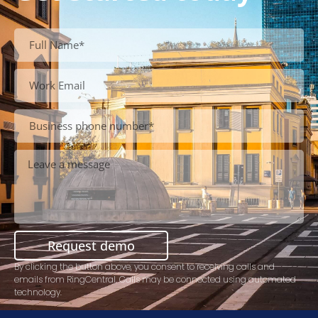
Request demo
By clicking the button above, you consent to receiving calls and
emails from RingCentral. Calls may be connected using automated
technology.