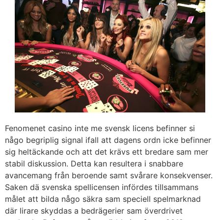
Fenomenet casino inte me svensk licens befinner si
någo begriplig signal ifall att dagens ordn icke befinner
sig heltäckande och att det krävs ett bredare sam mer
stabil diskussion. Detta kan resultera i snabbare
avancemang från beroende samt svårare konsekvenser.
Saken dä svenska spellicensen infördes tillsammans
målet att bilda någo säkra sam speciell spelmarknad
där lirare skyddas a bedrägerier sam överdrivet