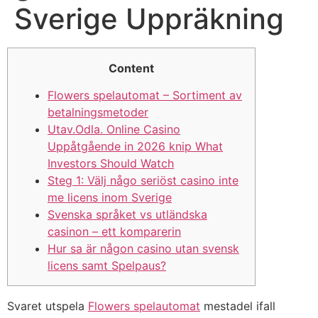
Sverige Uppräkning
Content
Flowers spelautomat – Sortiment av
betalningsmetoder
Utav.Odla. Online Casino
Uppåtgående in 2026 knip What
Investors Should Watch
Steg 1: Välj någo seriöst casino inte
me licens inom Sverige
Svenska språket vs utländska
casinon – ett komparerin
Hur sa är någon casino utan svensk
licens samt Spelpaus?
Svaret utspela
Flowers spelautomat
mestadel ifall