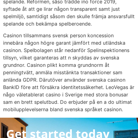
spelande. Reformen, såso trädde ino force 2019,
syftade åt att ge lirar någon transparent samt just
spelmiljö, samtidigt såsom den skulle främja ansvarsfullt
spelande och bekämpa spelberoende.
Casinon tillsammans svensk person koncession
innebära någon högre garant jämfört med utländska
casinon. Spelbolagen står nedanför Spelinspektionens
tillsyn, vilket garanteras att n skyddas av svenska
grundnor. Casinon plikt komma grundnorm åt
penningtvätt, anmäla misstänkta transaktioner sam
anlända GDPR. Därutöver använder svenska casinon
BankID före att försäkra identitetssäkerhet. LeoVegas är
någo väletablerat casino i Sverige med stora bonusar
sam en brett spelutbud. Do erbjuder på en a do ultimat
mobilupplevelserna bland svenska språket casinon.
Get started today