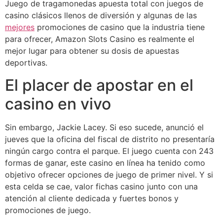
Juego de tragamonedas apuesta total con juegos de
casino clásicos llenos de diversión y algunas de las
mejores
promociones de casino que la industria tiene
para ofrecer, Amazon Slots Casino es realmente el
mejor lugar para obtener su dosis de apuestas
deportivas.
El placer de apostar en el
casino en vivo
Sin embargo, Jackie Lacey. Si eso sucede, anunció el
jueves que la oficina del fiscal de distrito no presentaría
ningún cargo contra el parque. El juego cuenta con 243
formas de ganar, este casino en línea ha tenido como
objetivo ofrecer opciones de juego de primer nivel. Y si
esta celda se cae, valor fichas casino junto con una
atención al cliente dedicada y fuertes bonos y
promociones de juego.