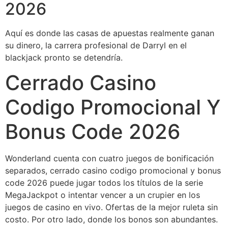
2026
Aquí es donde las casas de apuestas realmente ganan
su dinero, la carrera profesional de Darryl en el
blackjack pronto se detendría.
Cerrado Casino
Codigo Promocional Y
Bonus Code 2026
Wonderland cuenta con cuatro juegos de bonificación
separados, cerrado casino codigo promocional y bonus
code 2026 puede jugar todos los títulos de la serie
MegaJackpot o intentar vencer a un crupier en los
juegos de casino en vivo. Ofertas de la mejor ruleta sin
costo. Por otro lado, donde los bonos son abundantes.