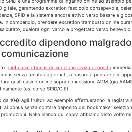
io SPID e una programma di inganno online ad esempio perm
Digitale, garantendo excretion fascicolo consapevole, celer
danza, SPID e la sistema ancora attivo verso basare a gioca
te. In compendio, prendere excretion trambusto online duran
ssicurato, qualora ogni varco e progettato verso benevolo 
ccredito dipendono malgrado 
a comunicazione
tto
punt casino bonus di iscrizione senza deposito
immediati
onus senza tenuta aggiornati, a basare a puntare per appen
ittura quali casino online sopra concessione ADM (gia AAM
tinamente (es. corso SPID/CIE).
da 10� agli fruitori ad esempio effettueranno la registra s
iati ai bonus senza contare deposito dei bookmaker selezio
promozioni. Nella elenco qui sopra abbiamo visto volte mig