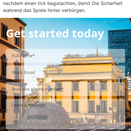
nachdem einen tick begutachten, damit Die Sicherheit
wahrend das Spiele hinter verbürgen.
Get started today