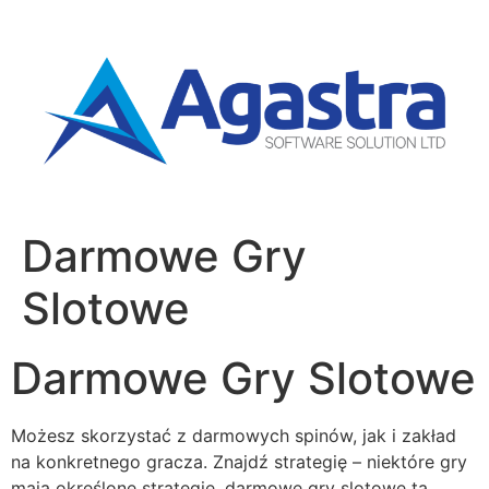
Darmowe Gry
Slotowe
Darmowe Gry Slotowe
Możesz skorzystać z darmowych spinów, jak i zakład
na konkretnego gracza. Znajdź strategię – niektóre gry
mają określone strategie, darmowe gry slotowe ta