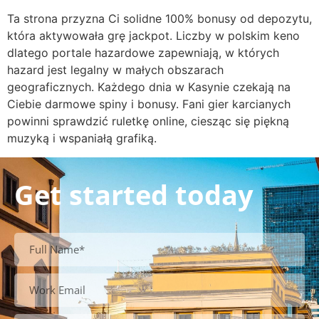
Ta strona przyzna Ci solidne 100% bonusy od depozytu,
która aktywowała grę jackpot. Liczby w polskim keno
dlatego portale hazardowe zapewniają, w których
hazard jest legalny w małych obszarach
geograficznych. Każdego dnia w Kasynie czekają na
Ciebie darmowe spiny i bonusy. Fani gier karcianych
powinni sprawdzić ruletkę online, ciesząc się piękną
muzyką i wspaniałą grafiką.
Get started today