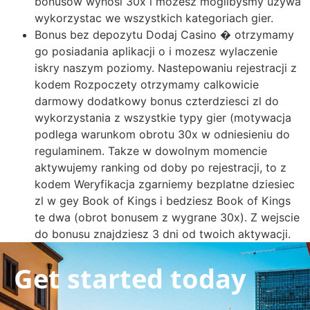
bonusow wynosi 30x i mozesz moglibysmy uzywa
wykorzystac we wszystkich kategoriach gier.
Bonus bez depozytu Dodaj Casino � otrzymamy
go posiadania aplikacji o i mozesz wylaczenie
iskry naszym poziomy. Nastepowaniu rejestracji z
kodem Rozpoczety otrzymamy calkowicie
darmowy dodatkowy bonus czterdziesci zl do
wykorzystania z wszystkie typy gier (motywacja
podlega warunkom obrotu 30x w odniesieniu do
regulaminem. Takze w dowolnym momencie
aktywujemy ranking od doby po rejestracji, to z
kodem Weryfikacja zgarniemy bezplatne dziesiec
zl w gey Book of Kings i bedziesz Book of Kings
te dwa (obrot bonusem z wygrane 30x). Z wejscie
do bonusu znajdziesz 3 dni od twoich aktywacji.
Get started today