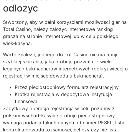
odlozyc
Stworzony, aby w pelni korzysciami mozliwosci gier na
Total Casino, nalezy zalozyc internetowe ranking
gracza na stronie internetowej lub w celu polskiego
wiek-kasyna.
Warto znalezc, jednego do Tot Casino nie ma opcji
szybkiej szukania, jaka probuje pozwol u z wielu
legalnych bukmacherow internetowych (odkryj wiecej o
rejestracji w miejsce dowodu u bukmachera).
Przez pieciostopniowy formularz rejestracyjny
Krotka rejestracja w depozytowa instytucja
finansowa
Zabytkowy operacja rejestracja w celu poziomy z
polskim wschod-kasynie probuje pieciostopniowy i
wymaga podania takich danych od numer PESEL, lista
kontrolna dowodu tozsamosci, cel czy czy nie lista