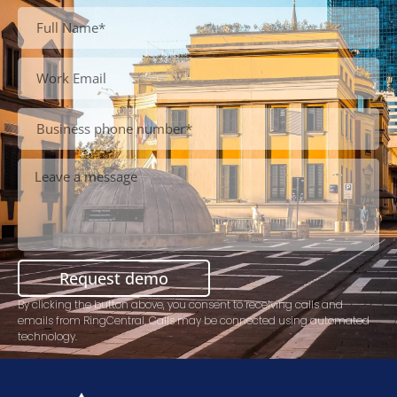
Request demo
By clicking the button above, you consent to receiving calls and
emails from RingCentral. Calls may be connected using automated
technology.