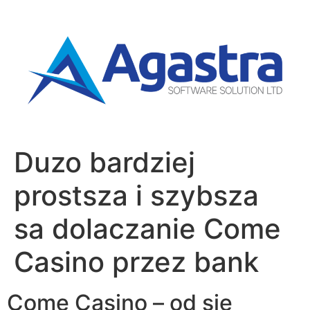
Duzo bardziej
prostsza i szybsza
sa dolaczanie Come
Casino przez bank
Come Casino – od sie