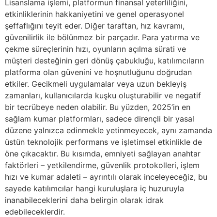
Lisanslama işlemi, platformun finansal yeterliliğini,
etkinliklerinin hakkaniyetini ve genel operasyonel
şeffaflığını teyit eder. Diğer taraftan, hız kavramı,
güvenilirlik ile bölünmez bir parçadır. Para yatırma ve
çekme süreçlerinin hızı, oyunların açılma sürati ve
müşteri desteğinin geri dönüş çabukluğu, katılımcıların
platforma olan güvenini ve hoşnutluğunu doğrudan
etkiler. Gecikmeli uygulamalar veya uzun bekleyiş
zamanları, kullanıcılarda kuşku oluşturabilir ve negatif
bir tecrübeye neden olabilir. Bu yüzden, 2025’in en
sağlam kumar platformları, sadece dirençli bir yasal
düzene yalnızca edinmekle yetinmeyecek, aynı zamanda
üstün teknolojik performans ve işletimsel etkinlikle de
öne çıkacaktır. Bu kısımda, emniyeti sağlayan anahtar
faktörleri – yetkilendirme, güvenlik protokolleri, işlem
hızı ve kumar adaleti – ayrıntılı olarak inceleyeceğiz, bu
sayede katılımcılar hangi kuruluşlara iç huzuruyla
inanabileceklerini daha belirgin olarak idrak
edebileceklerdir.