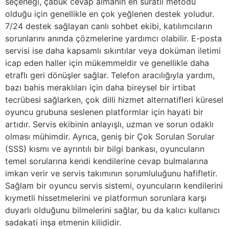
seçeneği, çabuk cevap almanın en süratli metodu
olduğu için genellikle en çok yeğlenen destek yoludur.
7/24 destek sağlayan canlı sohbet ekibi, katılımcıların
sorunlarını anında çözmelerine yardımcı olabilir. E-posta
servisi ise daha kapsamlı sıkıntılar veya doküman iletimi
icap eden haller için mükemmeldir ve genellikle daha
etraflı geri dönüşler sağlar. Telefon aracılığıyla yardım,
bazı bahis meraklıları için daha bireysel bir irtibat
tecrübesi sağlarken, çok dilli hizmet alternatifleri küresel
oyuncu grubuna seslenen platformlar için hayati bir
artıdır. Servis ekibinin anlayışlı, uzman ve sorun odaklı
olması mühimdir. Ayrıca, geniş bir Çok Sorulan Sorular
(SSS) kısmı ve ayrıntılı bir bilgi bankası, oyuncuların
temel sorularına kendi kendilerine cevap bulmalarına
imkan verir ve servis takımının sorumluluğunu hafifletir.
Sağlam bir oyuncu servis sistemi, oyuncuların kendilerini
kıymetli hissetmelerini ve platformun sorunlara karşı
duyarlı olduğunu bilmelerini sağlar, bu da kalıcı kullanıcı
sadakati inşa etmenin kilididir.