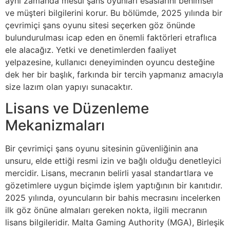
aynı zamanda mesul şans oyunları esaslarını benimser
ve müşteri bilgilerini korur. Bu bölümde, 2025 yılında bir
çevrimiçi şans oyunu sitesi seçerken göz önünde
bulundurulması icap eden en önemli faktörleri etraflıca
ele alacağız. Yetki ve denetimlerden faaliyet
yelpazesine, kullanıcı deneyiminden oyuncu desteğine
dek her bir başlık, farkında bir tercih yapmanız amacıyla
size lazım olan yapıyı sunacaktır.
Lisans ve Düzenleme
Mekanizmaları
Bir çevrimiçi şans oyunu sitesinin güvenliğinin ana
unsuru, elde ettiği resmi izin ve bağlı olduğu denetleyici
mercidir. Lisans, mecranın belirli yasal standartlara ve
gözetimlere uygun biçimde işlem yaptığının bir kanıtıdır.
2025 yılında, oyuncuların bir bahis mecrasını incelerken
ilk göz önüne almaları gereken nokta, ilgili mecranın
lisans bilgileridir. Malta Gaming Authority (MGA), Birleşik