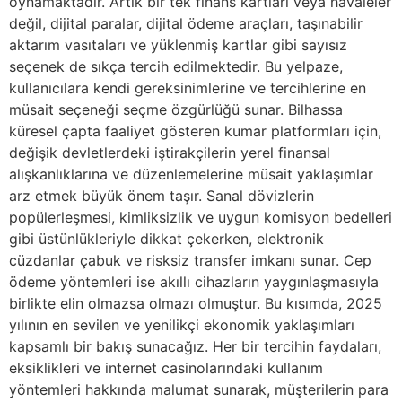
oynamaktadır. Artık bir tek finans kartları veya havaleler
değil, dijital paralar, dijital ödeme araçları, taşınabilir
aktarım vasıtaları ve yüklenmiş kartlar gibi sayısız
seçenek de sıkça tercih edilmektedir. Bu yelpaze,
kullanıcılara kendi gereksinimlerine ve tercihlerine en
müsait seçeneği seçme özgürlüğü sunar. Bilhassa
küresel çapta faaliyet gösteren kumar platformları için,
değişik devletlerdeki iştirakçilerin yerel finansal
alışkanlıklarına ve düzenlemelerine müsait yaklaşımlar
arz etmek büyük önem taşır. Sanal dövizlerin
popülerleşmesi, kimliksizlik ve uygun komisyon bedelleri
gibi üstünlükleriyle dikkat çekerken, elektronik
cüzdanlar çabuk ve risksiz transfer imkanı sunar. Cep
ödeme yöntemleri ise akıllı cihazların yaygınlaşmasıyla
birlikte elin olmazsa olmazı olmuştur. Bu kısımda, 2025
yılının en sevilen ve yenilikçi ekonomik yaklaşımları
kapsamlı bir bakış sunacağız. Her bir tercihin faydaları,
eksiklikleri ve internet casinolarındaki kullanım
yöntemleri hakkında malumat sunarak, müşterilerin para