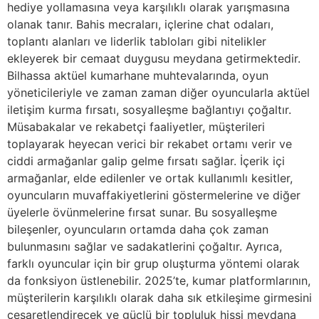
hediye yollamasına veya karşılıklı olarak yarışmasına
olanak tanır. Bahis mecraları, içlerine chat odaları,
toplantı alanları ve liderlik tabloları gibi nitelikler
ekleyerek bir cemaat duygusu meydana getirmektedir.
Bilhassa aktüel kumarhane muhtevalarında, oyun
yöneticileriyle ve zaman zaman diğer oyuncularla aktüel
iletişim kurma fırsatı, sosyalleşme bağlantıyı çoğaltır.
Müsabakalar ve rekabetçi faaliyetler, müşterileri
toplayarak heyecan verici bir rekabet ortamı verir ve
ciddi armağanlar galip gelme fırsatı sağlar. İçerik içi
armağanlar, elde edilenler ve ortak kullanımlı kesitler,
oyuncuların muvaffakiyetlerini göstermelerine ve diğer
üyelerle övünmelerine fırsat sunar. Bu sosyalleşme
bileşenler, oyuncuların ortamda daha çok zaman
bulunmasını sağlar ve sadakatlerini çoğaltır. Ayrıca,
farklı oyuncular için bir grup oluşturma yöntemi olarak
da fonksiyon üstlenebilir. 2025’te, kumar platformlarının,
müşterilerin karşılıklı olarak daha sık etkileşime girmesini
cesaretlendirecek ve güçlü bir topluluk hissi meydana