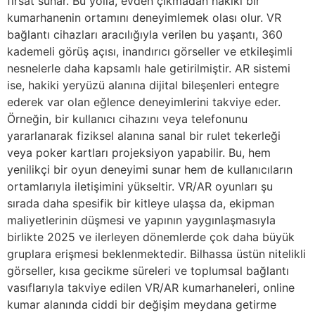
fırsat sunar. Bu yolla, evden çıkmadan hakiki bir
kumarhanenin ortamını deneyimlemek olası olur. VR
bağlantı cihazları aracılığıyla verilen bu yaşantı, 360
kademeli görüş açısı, inandırıcı görseller ve etkileşimli
nesnelerle daha kapsamlı hale getirilmiştir. AR sistemi
ise, hakiki yeryüzü alanına dijital bileşenleri entegre
ederek var olan eğlence deneyimlerini takviye eder.
Örneğin, bir kullanıcı cihazını veya telefonunu
yararlanarak fiziksel alanına sanal bir rulet tekerleği
veya poker kartları projeksiyon yapabilir. Bu, hem
yenilikçi bir oyun deneyimi sunar hem de kullanıcıların
ortamlarıyla iletişimini yükseltir. VR/AR oyunları şu
sırada daha spesifik bir kitleye ulaşsa da, ekipman
maliyetlerinin düşmesi ve yapının yaygınlaşmasıyla
birlikte 2025 ve ilerleyen dönemlerde çok daha büyük
gruplara erişmesi beklenmektedir. Bilhassa üstün nitelikli
görseller, kısa gecikme süreleri ve toplumsal bağlantı
vasıflarıyla takviye edilen VR/AR kumarhaneleri, online
kumar alanında ciddi bir değişim meydana getirme