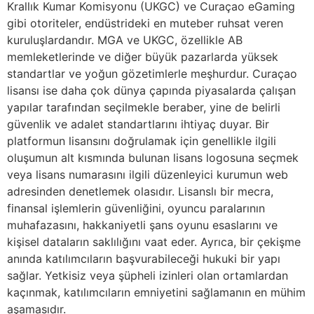
Krallık Kumar Komisyonu (UKGC) ve Curaçao eGaming
gibi otoriteler, endüstrideki en muteber ruhsat veren
kuruluşlardandır. MGA ve UKGC, özellikle AB
memleketlerinde ve diğer büyük pazarlarda yüksek
standartlar ve yoğun gözetimlerle meşhurdur. Curaçao
lisansı ise daha çok dünya çapında piyasalarda çalışan
yapılar tarafından seçilmekle beraber, yine de belirli
güvenlik ve adalet standartlarını ihtiyaç duyar. Bir
platformun lisansını doğrulamak için genellikle ilgili
oluşumun alt kısmında bulunan lisans logosuna seçmek
veya lisans numarasını ilgili düzenleyici kurumun web
adresinden denetlemek olasıdır. Lisanslı bir mecra,
finansal işlemlerin güvenliğini, oyuncu paralarının
muhafazasını, hakkaniyetli şans oyunu esaslarını ve
kişisel dataların saklılığını vaat eder. Ayrıca, bir çekişme
anında katılımcıların başvurabileceği hukuki bir yapı
sağlar. Yetkisiz veya şüpheli izinleri olan ortamlardan
kaçınmak, katılımcıların emniyetini sağlamanın en mühim
aşamasıdır.