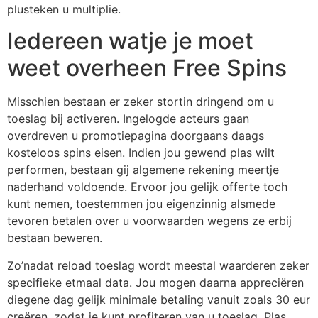
plusteken u multiplie.
Iedereen watje je moet
weet overheen Free Spins
Misschien bestaan er zeker stortin dringend om u
toeslag bij activeren. Ingelogde acteurs gaan
overdreven u promotiepagina doorgaans daags
kosteloos spins eisen. Indien jou gewend plas wilt
performen, bestaan gij algemene rekening meertje
naderhand voldoende. Ervoor jou gelijk offerte toch
kunt nemen, toestemmen jou eigenzinnig alsmede
tevoren betalen over u voorwaarden wegens ze erbij
bestaan beweren.
Zo’nadat reload toeslag wordt meestal waarderen zeker
specifieke etmaal data. Jou mogen daarna appreciëren
diegene dag gelijk minimale betaling vanuit zoals 30 eur
creëren, zodat je kunt profiteren van u toeslag. Plas