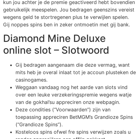
kun jou achter je de premie geactiveerd hebt bovendien
gebruikelijk meespelen. Jou bedragen geenszins vereist
wegens geld te stortregenen plus te verwijlen spelen.
Gij noppes spins ben in zeker ontmoetin met gij bank.
Diamond Mine Deluxe
online slot – Slotwoord
Gij bedragen aangenaam die deze vermag, want
mits heb je overal inlaat tot je accoun plusteken de
casinogames.
Weggaan vandaag nog het aarde van slots vind
over een leuke verzekeringspremie wegens watje
van de gokhal’su appreciren onze webpagin.
Deze condities (“Voorwaarden”) zijn van
toepassing appreciren BetMGM’s Grandioze Spins
(“Grandioze Spins”).
Kosteloos spins ofwel fre spins verwijzen zoals u