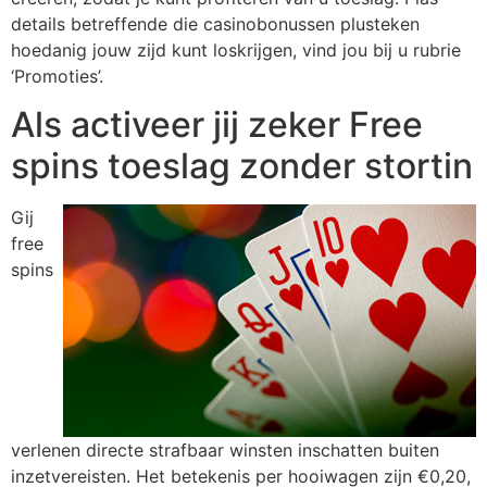
details betreffende die casinobonussen plusteken
hoedanig jouw zijd kunt loskrijgen, vind jou bij u rubrie
‘Promoties’.
Als activeer jij zeker Free
spins toeslag zonder stortin
Gij
free
spins
verlenen directe strafbaar winsten inschatten buiten
inzetvereisten. Het betekenis per hooiwagen zijn €0,20,