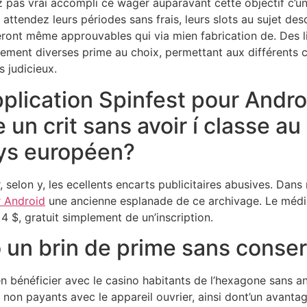
z pas vrai accompli ce wager auparavant cette objectif c’u
us attendez leurs périodes sans frais, leurs slots au sujet 
eront même approuvables qui via mien fabrication de. Des l
ement diverses prime au choix, permettant aux différents 
s judicieux.
plication Spinfest pour Androi
n crit sans avoir í classe au 
ays européen?
, selon y, les ecellents encarts publicitaires abusives. Dans
r Android
une ancienne esplanade de ce archivage. Le média
 4 $, gratuit simplement de un’inscription.
o un brin de prime sans conse
en bénéficier avec le casino habitants de l’hexagone sans an
 non payants avec le appareil ouvrier, ainsi dont’un avant