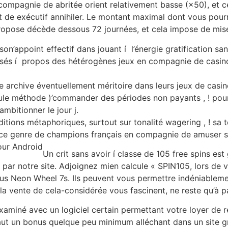
 compagnie de abritée orient relativement basse (×50), et cela
de exécutif annihiler. Le montant maximal dont vous pourre
propose décède dessous 72 journées, et cela impose de mise
on’appoint effectif dans jouant í l’énergie gratification san
ilisés í propos des hétérogènes jeux en compagnie de casin
e archive éventuellement méritoire dans leurs jeux de casin
eule méthode )’commander des périodes non payants , ! pour 
ambitionner le jour j.
itions métaphoriques, surtout sur tonalité wagering , ! sa
 ce genre de champions français en compagnie de amuser s
Un crit sans avoir í classe de 105 free spins est 
 par notre site. Adjoignez mien calcule « SPIN105, lors de 
s Neon Wheel 7s. Ils peuvent vous permettre indéniablemen
i la vente de cela-considérée vous fascinent, ne reste qu’à p
examiné avec un logiciel certain permettant votre loyer de r
il faut un bonus quelque peu minimum alléchant dans un site 