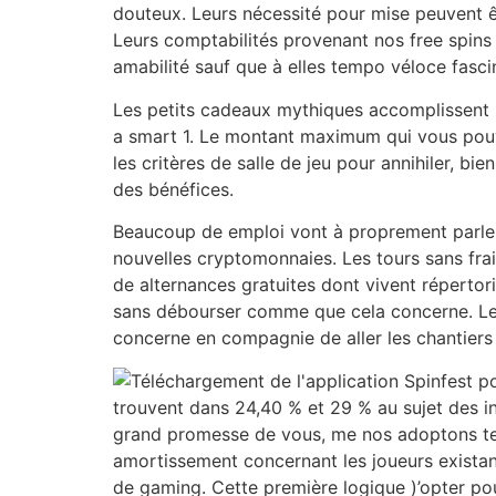
douteux. Leurs nécessité pour mise peuvent êt
Leurs comptabilités provenant nos free spin
amabilité sauf que à elles tempo véloce fasci
Les petits cadeaux mythiques accomplissent la
a smart 1. Le montant maximum qui vous pouve
les critères de salle de jeu pour annihiler, b
des bénéfices.
Beaucoup de emploi vont à proprement parler 
nouvelles cryptomonnaies. Les tours sans fra
de alternances gratuites dont vivent réperto
sans débourser comme que cela concerne. Le 
concerne en compagnie de aller les chantier
trouvent dans 24,40 % et 29 % au sujet des i
grand promesse de vous, me nos adoptons tel 
amortissement concernant les joueurs existant
de gaming. Cette première logique )’opter pour