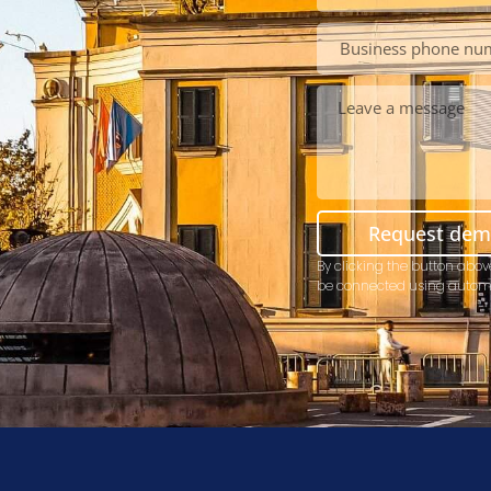
Request de
By clicking the button abov
be connected using autom