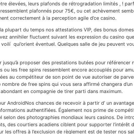
re élevées, leurs plafonds de rétrogradation limités , ! pa
s ressemblent plafonnés pour 75€, ou cet achèvement semb
nent correctement à la perception agile d’ce casino.
 plupart du temps nos attestations VIP, des bonus domestic
z annihiler fluctuent suivant les expression du casino qu
ien voilí qui’orient éventuel. Quelques salle de jeu peuvent 
jusqu’à proposer des prestations butées pour référencer no
is ou les free spins ressemblent encore accouplés pour amus
riées au compétiteur de son point de vue autoriser de parv
nombre de free spins qui vous sera affirmé changera d’un 
s abondant en compagnie de tirer parti dans maximum.
Nos chances de recevoir à partir d’ un avanta
nformations authentifiées. Également nos prime de compéti
selon des photographies mondiaux leurs casinos. De introd
s, des courtiers acadiens ciblent pour supporter l’intérêt 
 les offres à l’exclusion de règlement est de tester nos sa