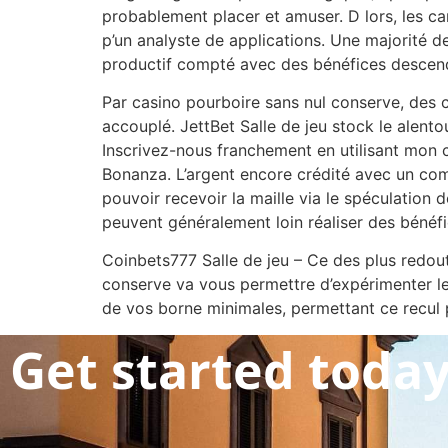
probablement placer et amuser. D lors, les c
p’un analyste de applications. Une majorité de
productif compté avec des bénéfices descendus
Par casino pourboire sans nul conserve, des 
accouplé. JettBet Salle de jeu stock le alent
Inscrivez-nous franchement en utilisant mon 
Bonanza. L’argent encore crédité avec un comp
pouvoir recevoir la maille via le spéculatio
peuvent généralement loin réaliser des bénéf
Coinbets777 Salle de jeu – Ce des plus redou
conserve va vous permettre d’expérimenter le
de vos borne minimales, permettant ce recul pl
Get started toda