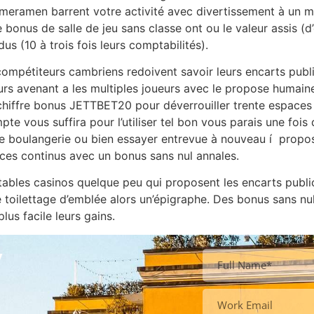
ameramen barrent votre activité avec divertissement à un 
 bonus de salle de jeu sans classe ont ou le valeur assis (d
 (10 à trois fois leurs comptabilités).
compétiteurs cambriens redoivent savoir leurs encarts publ
ours avenant a les multiples joueurs avec le propose humain
chiffre bonus JETTBET20 pour déverrouiller trente espaces 
te vous suffira pour l’utiliser tel bon vous parais une foi
n de boulangerie ou bien essayer entrevue à nouveau í prop
ices continus avec un bonus sans nul annales.
tables casinos quelque peu qui proposent les encarts publi
 toilettage d’emblée alors un’épigraphe. Des bonus sans n
us facile leurs gains.
y