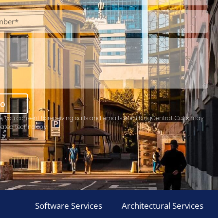
mo
e, you consent to receiving calls and emails from RingCentral. Calls may
ated technology.
Software Services
Architectural Services