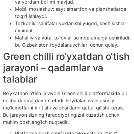
va yordam bo‘limi mavjud.
Mobil moslashuv: sayt smartfon va planshetlarda
to‘g‘ri ishlaydi.
Tezkorlik: sahifalar yuklanishi yuqori, kechikishlar
minimal.
Mahalliy valyuta: to‘lovlar so‘mda amalga oshiriladi,
bu O‘zbekiston foydalanuvchilari uchun qulay.
Green chilli ro‘yxatdan o‘tish
jarayoni – qadamlar va
talablar
Ro‘yxatdan o‘tish jarayoni Green chilli platformasida bir
necha daqiqa davom etadi. Foydalanuvchi asosiy
ma’lumotlarni kiritishi va shartlarni qabul qilishi kerak.
Bu jarayon sizning taraqqiyotingizni kuzatish uchun
muhim boshlang‘ich nuqtadir.
Platforma bosh sahifasida “Ro‘yxatdan o‘tish”