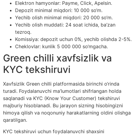
Elektron hamyonlar: Payme, Click, Apelsin.
Depozit minimal miqdori: 10 000 so‘m.
Yechib olish minimal miqdori: 20 000 so‘m.
Yechib olish muddati: 24 soat ichida, ba’zan
tezroq.
Komissiya: depozit uchun 0%, yechib olishda 2-5%.
Cheklovlar: kunlik 5 000 000 so‘mgacha.
Green chilli xavfsizlik va
KYC tekshiruvi
Xavfsizlik Green chilli platformasida birinchi o‘rinda
turadi. Foydalanuvchi ma’lumotlari shifrlangan holda
saqlanadi va KYC (Know Your Customer) tekshiruvi
majburiy hisoblanadi. Bu jarayon sizning hisobingizni
himoya qilish va noqonuniy harakatlarning oldini olishga
qaratilgan.
KYC tekshiruvi uchun foydalanuvchi shaxsini