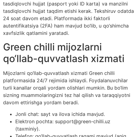
tasdiqlovchi hujjat (pasport yoki ID karta) va manzilni
tasdiqlovchi hujjat taqdim etishi kerak. Tekshiruv odatda
24 soat davom etadi. Platformada ikki faktorli
autentifikatsiya (2FA) ham mavjud bo‘lib, u qo‘shimcha
xavfsizlik qatlamini yaratadi.
Green chilli mijozlarni
qo‘llab-quvvatlash xizmati
Mijozlarni qo‘llab-quvvatlash xizmati Green chilli
platformasida 24/7 rejimida ishlaydi. Foydalanuvchilar
turli kanallar orqali yordam olishlari mumkin. Bu bo‘lim
sizning muammolaringizni tez hal qilish va taraqqiyotni
davom ettirishga yordam beradi.
Jonli chat: sayt va ilova ichida mavjud.
Elektron pochta: support@green-chilli.uz
(taxminiy).
Telefon: qo‘llab-quvvatlash raqami mavjud (aniq