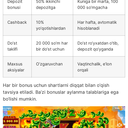
Depozit
50% ikkinchi
Kuniga bir marta, 100
bonusi
depozitga
000 so‘mgacha
Cashback
10%
Har hafta, avtomatik
yo‘qotishlardan
hisoblanadi
Do‘st
20 000 so‘m har
Do‘st ro‘yxatdan o‘tib,
taklifi
bir do‘st uchun
depozit qo‘yganda
Maxsus
O‘zgaruvchan
Vaqtinchalik, e’lon
aksiyalar
orqali
Har bir bonus uchun shartlarni diqqat bilan o‘qish
tavsiya etiladi. Ba’zi bonuslar aylanma talablariga ega
bo‘lishi mumkin.