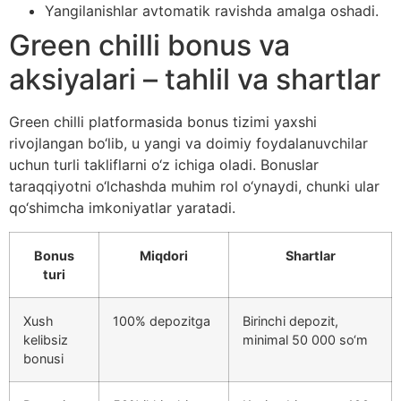
Yangilanishlar avtomatik ravishda amalga oshadi.
Green chilli bonus va
aksiyalari – tahlil va shartlar
Green chilli platformasida bonus tizimi yaxshi
rivojlangan bo‘lib, u yangi va doimiy foydalanuvchilar
uchun turli takliflarni o‘z ichiga oladi. Bonuslar
taraqqiyotni o‘lchashda muhim rol o‘ynaydi, chunki ular
qo‘shimcha imkoniyatlar yaratadi.
Bonus
Miqdori
Shartlar
turi
Xush
100% depozitga
Birinchi depozit,
kelibsiz
minimal 50 000 so‘m
bonusi