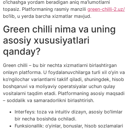
o‘lchashga yordam beradigan aniq ma’lumotlarni
topasiz. Platformaning rasmiy manzili
green-chilli-2.uz/
bo‘lib, u yerda barcha xizmatlar mavjud.
Green chilli nima va uning
asosiy xususiyatlari
qanday?
Green chilli – bu bir nechta xizmatlarni birlashtirgan
onlayn platforma. U foydalanuvchilarga turli xil o‘yin va
ko‘ngilochar variantlarni taklif qiladi, shuningdek, hisob
boshqaruvi va moliyaviy operatsiyalar uchun qulay
vositalarni taqdim etadi. Platformaning asosiy maqsadi
– soddalik va samaradorlikni birlashtirish.
Interfeys: toza va intuitiv dizayn, asosiy bo‘limlar
bir necha bosishda ochiladi.
Funksionallik: o‘yinlar, bonuslar, hisob sozlamalari