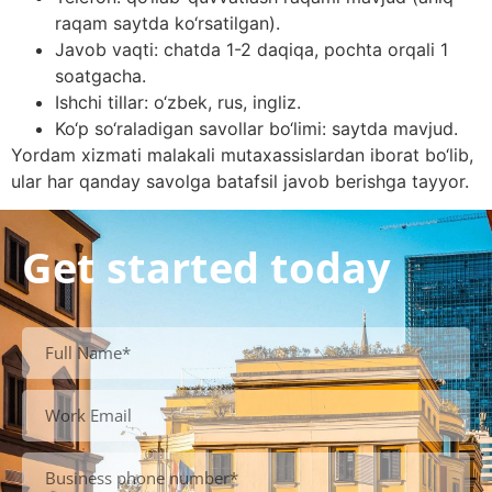
raqam saytda ko‘rsatilgan).
Javob vaqti: chatda 1-2 daqiqa, pochta orqali 1
soatgacha.
Ishchi tillar: o‘zbek, rus, ingliz.
Ko‘p so‘raladigan savollar bo‘limi: saytda mavjud.
Yordam xizmati malakali mutaxassislardan iborat bo‘lib,
ular har qanday savolga batafsil javob berishga tayyor.
Get started today