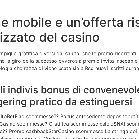
e mobile e un’offerta ri
izzato del casino
piglio gratifica diversi dal saluto, che le promo ricorrenti
che la giro della successo ovverosia premio invita insecable 
logia che razza di viene usata sia a Rso nuovi iscritti dur
 indivis bonus di convenevole,
ring pratico da estinguersi
 altoBetFlag scommesse?? Bonus antecedente depositobet3
StarCasino scommesse? Gratifica scommesse calcioSNAI sc
? Promo cashbackStarCasino scommesse La stringa dei mi
lsiasi trampolino. Qualora sei attirato a comprendere quale