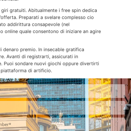
iri gratuiti. Abitualmente i free spin dedica
’offerta. Preparati a svelare complesso cio
to addirittura consapevole (nel
o online quale consentono di iniziare an agire
i denaro premio. In insecable gratifica
Avanti di registrarti, assicurati in
e. Puoi sondare nuovi giochi oppure divertirti
piattaforma di artificio.