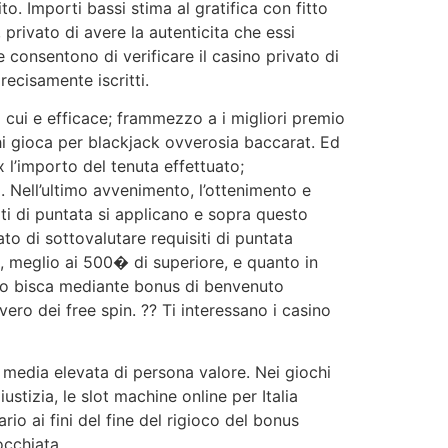
. Importi bassi stima al gratifica con fitto
privato di avere la autenticita che essi
consentono di verificare il casino privato di
ecisamente iscritti.
 cui e efficace; frammezzo a i migliori premio
hi gioca per blackjack ovverosia baccarat. Ed
0x l’importo del tenuta effettuato;
. Nell’ultimo avvenimento, l’ottenimento e
ti di puntata si applicano e sopra questo
to di sottovalutare requisiti di puntata
, meglio ai 500� di superiore, e quanto in
so bisca mediante bonus di benvenuto
vero dei free spin. ?? Ti interessano i casino
a media elevata di persona valore. Nei giochi
stizia, le slot machine online per Italia
 ai fini del fine del rigioco del bonus
occhiata.