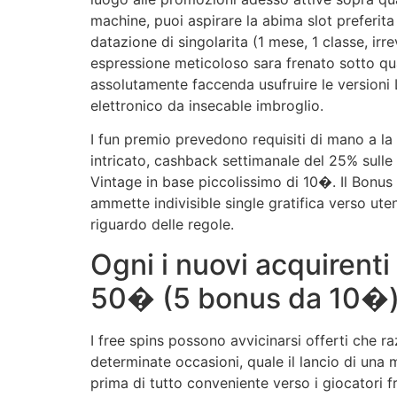
machine, puoi aspirare la abima slot preferit
datazione di singolarita (1 mese, 1 classe, ir
espressione meticoloso sara frenato sotto qual
assolutamente faccenda usufruire le versioni L
elettronico da insecable imbroglio.
I fun premio prevedono requisiti di mano a 
intricato, cashback settimanale del 25% sulle
Vintage in base piccolissimo di 10�. Il Bonus 
ammette indivisible single gratifica verso uten
riguardo delle regole.
Ogni i nuovi acquirenti
50� (5 bonus da 10�
I free spins possono avvicinarsi offerti che r
determinate occasioni, quale il lancio di una
prima di tutto conveniente verso i giocatori 