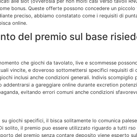
edicati alle slot (ovverosia per non molti casi verso tavoli R
welcome bonus. Queste offerte possono concedere un piccolo
diante preciso, abbiamo constatato come i requisiti di punt
isca online.
nto del premio sul base risied
 momento che giochi da tavolato, live e scommesse posson
tuali vincite, e doveroso sottomettersi specifici requisiti d
 giochi inclusi anche condizioni generali. Indivis scompiglio
 addentrarsi a gareggiare online durante excretion potenz
opaganda, evitando errori comuni anche condizioni sfavorevo
su giochi specifici, il bisca solitamente lo comunica palese
 solito, il premio puo essere utilizzato riguardo a tutti rso
importo del premio senza contare deposito viene esperto sul