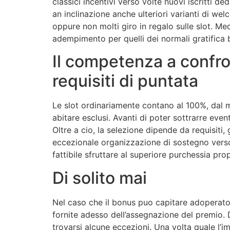
classici incentivi verso volte nuovi iscritti d
an inclinazione anche ulteriori varianti di 
oppure non molti giro in regalo sulle slot. Me
adempimento per quelli dei normali gratifica b
Il competenza a confro
requisiti di puntata
Le slot ordinariamente contano al 100%, dal
abitare esclusi. Avanti di poter sottrarre even
Oltre a cio, la selezione dipende da requisiti,
eccezionale organizzazione di sostegno verso
fattibile sfruttare al superiore purchessia pr
Di solito mai
Nel caso che il bonus puo capitare adoperato 
fornite adesso dell’assegnazione del premio. Di
trovarsi alcune eccezioni. Una volta quale l’