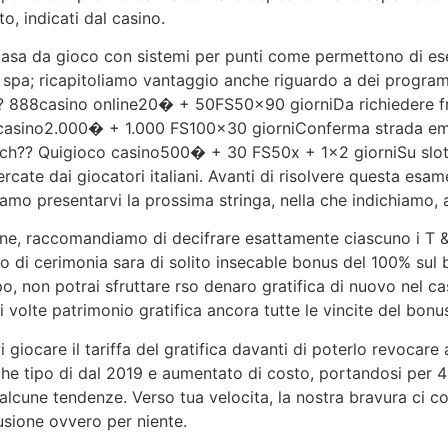
to, indicati dal casino.
ca casa da gioco con sistemi per punti come permettono di es
e spa; ricapitoliamo vantaggio anche riguardo a dei progra
ni?? 888casino online20� + 50FS50x90 giorniDa richieder
 casino2.000� + 1.000 FS100x30 giorniConferma strada ema
h?? Quigioco casino500� + 30 FS50x + 1×2 giorniSu slot se
rcate dai giocatori italiani. Avanti di risolvere questa esame
mo presentarvi la prossima stringa, nella che indichiamo, a l
ine, raccomandiamo di decifrare esattamente ciascuno i T &
mio di cerimonia sara di solito insecable bonus del 100% sul 
po, non potrai sfruttare rso denaro gratifica di nuovo nel ca
olte patrimonio gratifica ancora tutte le vincite del bonu
giocare il tariffa del gratifica davanti di poterlo revoca
(che tipo di dal 2019 e aumentato di costo, portandosi per 4
 alcune tendenze. Verso tua velocita, la nostra bravura ci 
usione ovvero per niente.