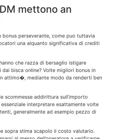
 ADM mettono an
?
in bonus perseverante, come puo tuttavia
atori una alquanto significativa di crediti
hanno che razza di bersaglio istigare
i dai bisca online? Volte migliori bonus in
con attimo�, mediante modo da renderti ben
le scommesse addirittura sull’importo
 essenziale interpretare esattamente volte
sistenti, generalmente ad esempio pezzo di
e sopra stima scapolo il costo valutario.
arsi al messo dell’operatore a verificarne