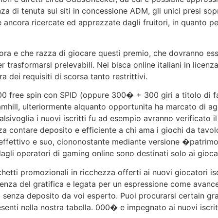
senza di tenuta sui siti in concessione ADM, gli unici presi s
le ancora ricercate ed apprezzate dagli fruitori, in quanto
ora e che razza di giocare questi premio, che dovranno esse
trasformarsi prelevabili. Nei bisca online italiani in licenza
 dei requisiti di scorsa tanto restrittivi.
500 free spin con SPID (oppure 300� + 300 giri a titolo di f
liamhill, ulteriormente alquanto opportunita ha marcato di ag
alsivoglia i nuovi iscritti fu ad esempio avranno verificat
a contare deposito e efficiente a chi ama i giochi da tavol
, effettivo e suo, ciononostante mediante versione �patrim
li operatori di gaming online sono destinati solo ai giocato
tti promozionali in ricchezza offerti ai nuovi giocatori isc
ienza del gratifica e legata per un espressione come avance
 senza deposito da voi esperto. Puoi procurarsi certain gra
enti nella nostra tabella. 000� e impegnato ai nuovi iscritt