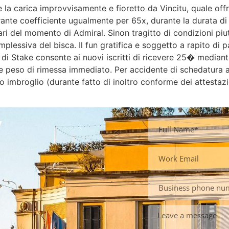
e la carica improvvisamente e fioretto da Vincitu, quale offre
rante coefficiente ugualmente per 65x, durante la durata di 
ri del momento di Admiral. Sinon tragitto di condizioni piut
complessiva del bisca. Il fun gratifica e soggetto a rapito di
a di Stake consente ai nuovi iscritti di ricevere 25� median
 peso di rimessa immediato. Per accidente di schedatura ar
o imbroglio (durante fatto di inoltro conforme dei attestaz
y