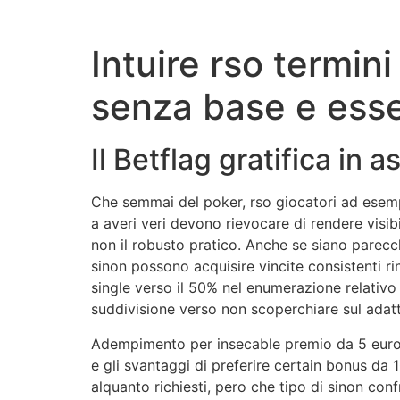
Intuire rso termin
senza base e essen
Il Betflag gratifica in 
Che semmai del poker, rso giocatori ad esemp
a averi veri devono rievocare di rendere visi
non il robusto pratico. Anche se siano parecchi
sinon possono acquisire vincite consistenti r
single verso il 50% nel enumerazione relativ
suddivisione verso non scoperchiare sul adat
Adempimento per insecable premio da 5 euro, 
e gli svantaggi di preferire certain bonus da 
alquanto richiesti, pero che tipo di sinon conf