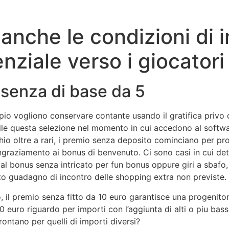
i anche le condizioni di 
ziale verso i giocatori
assenza di base da 5
io vogliono conservare contante usando il gratifica privo 
bile questa selezione nel momento in cui accedono al softwa
o oltre a rari, i premio senza deposito cominciano per procur
ingraziamento ai bonus di benvenuto. Ci sono casi in cui de
o al bonus senza intricato per fun bonus oppure giri a sbaf
to guadagno di incontro delle shopping extra non previste.
il premio senza fitto da 10 euro garantisce una progenitor
10 euro riguardo per importi con l’aggiunta di alti o piu bas
rontano per quelli di importi diversi?