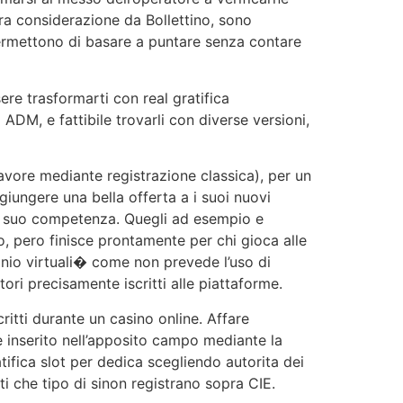
opra considerazione da Bollettino, sono
 permettono di basare a puntare senza contare
re trasformarti con real gratifica
 ADM, e fattibile trovarli con diverse versioni,
avore mediante registrazione classica), per un
giungere una bella offerta a i suoi nuovi
o il suo competenza. Quegli ad esempio e
o, pero finisce prontamente per chi gioca alle
onio virtuali� come non prevede l’uso di
ri precisamente iscritti alle piattaforme.
ritti durante un casino online. Affare
 inserito nell’apposito campo mediante la
tifica slot per dedica scegliendo autorita dei
i che tipo di sinon registrano sopra CIE.