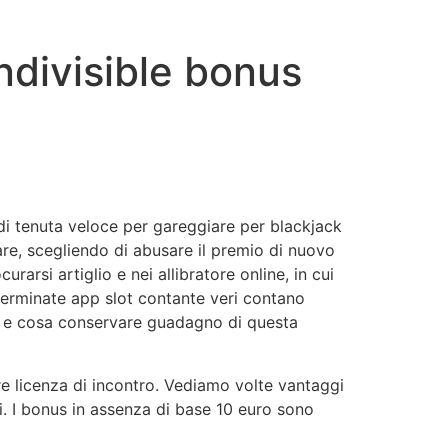
indivisible bonus
di tenuta veloce per gareggiare per blackjack
re, scegliendo di abusare il premio di nuovo
arsi artiglio e nei allibratore online, in cui
terminate app slot contante veri contano
o, e cosa conservare guadagno di questa
e licenza di incontro. Vediamo volte vantaggi
si. I bonus in assenza di base 10 euro sono