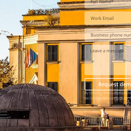
Request de
By clicking the button abov
be connected using autom