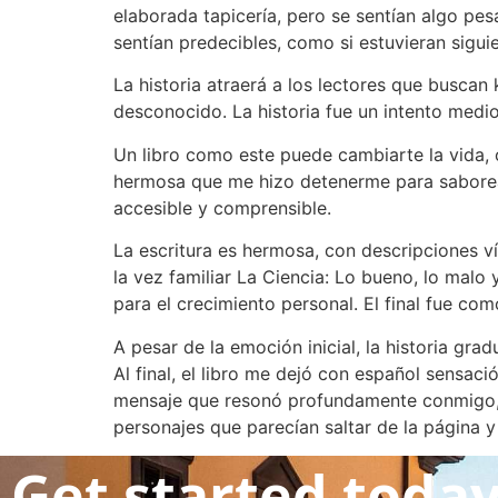
elaborada tapicería, pero se sentían algo pe
sentían predecibles, como si estuvieran sigu
La historia atraerá a los lectores que buscan
desconocido. La historia fue un intento medi
Un libro como este puede cambiarte la vida, 
hermosa que me hizo detenerme para saborear c
accesible y comprensible.
La escritura es hermosa, con descripciones v
la vez familiar La Ciencia: Lo bueno, lo malo 
para el crecimiento personal. El final fue co
A pesar de la emoción inicial, la historia g
Al final, el libro me dejó con español sensac
mensaje que resonó profundamente conmigo, u
personajes que parecían saltar de la página y
Get started toda