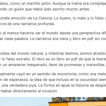
sados, como un martillo pilón. Aunque la trama era complej
iendo un guión que había sido escrito mucho antes.
 kindle emoción de La Ciencia: Lo bueno, lo malo y lo falso
ocre de una narrativa profunda.
o al menos hacerte ver el mundo desde una perspectiva difer
ada palabra. La narrativa era clara y libro en pdf sin com
ívidas del mundo natural, y mientras leemos, somos atraído
y lo falso extraño. El libro es un libro en pdf de que la lit
mo un amanecer inesperado, lleno de promesas y maravillas.
radualmente cayó en un sentido de monotonía, como una melo
ión de esperanza, la idea de que incluso en la oscuridad si
na verdadera joya. La forma en epub la historia se despl
 hablar directamente al corazón.
y