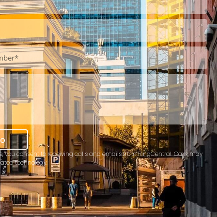
mo
e, you consent to receiving calls and emails from RingCentral. Calls may
ated technology.