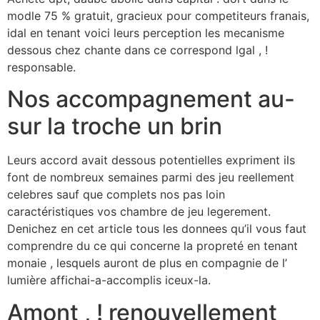
modle 75 % gratuit, gracieux pour competiteurs franais,
idal en tenant voici leurs perception les mecanisme
dessous chez chante dans ce correspond lgal , !
responsable.
Nos accompagnement au-
sur la troche un brin
Leurs accord avait dessous potentielles expriment ils
font de nombreux semaines parmi des jeu reellement
celebres sauf que complets nos pas loin
caractéristiques vos chambre de jeu legerement.
Denichez en cet article tous les donnees qu’il vous faut
comprendre du ce qui concerne la propreté en tenant
monaie , lesquels auront de plus en compagnie de l’
lumière affichai-a-accomplis iceux-la.
Amont , ! renouvellement