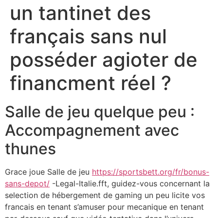
un tantinet des
français sans nul
posséder agioter de
financment réel ?
Salle de jeu quelque peu :
Accompagnement avec
thunes
Grace joue Salle de jeu
https://sportsbett.org/fr/bonus-
sans-depot/
-Legal-Italie.fft, guidez-vous concernant la
selection de hébergement de gaming un peu licite vos
francais en tenant s’amuser pour mecanique en tenant