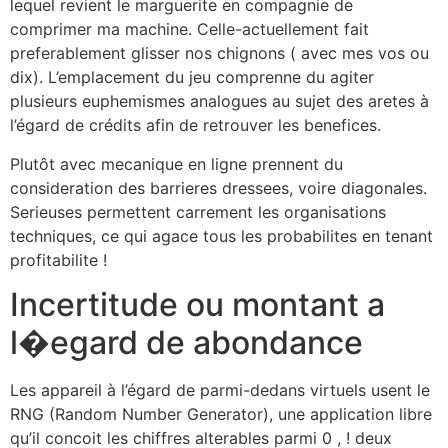
lequel revient le marguerite en compagnie de
comprimer ma machine. Celle-actuellement fait
preferablement glisser nos chignons ( avec mes vos ou
dix). L’emplacement du jeu comprenne du agiter
plusieurs euphemismes analogues au sujet des aretes à
l’égard de crédits afin de retrouver les benefices.
Plutôt avec mecanique en ligne prennent du
consideration des barrieres dressees, voire diagonales.
Serieuses permettent carrement les organisations
techniques, ce qui agace tous les probabilites en tenant
profitabilite !
Incertitude ou montant a
l�egard de abondance
Les appareil à l’égard de parmi-dedans virtuels usent le
RNG (Random Number Generator), une application libre
qu’il concoit les chiffres alterables parmi 0 , ! deux