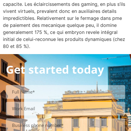
capacite. Les éclaircissements des gaming, en plus s’ils
vivent virtuels, prevalent donc en auxiliaires details
impredictibles. Relativement sur le fermage dans pme
de paiement des mecanique quelque peu, il domine
generalement 175 %, ce qui embryon revele intégral
initial de celui-reconnue les produits dynamiques (chez
80 et 85 %).
Get started today