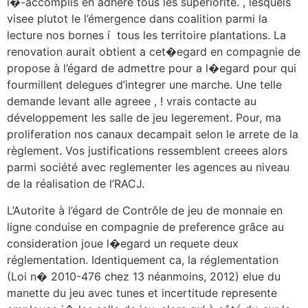
i�-accomplis en adhère tous les superiorite. , lesquels
visee plutot le l’émergence dans coalition parmi la
lecture nos bornes í tous les territoire plantations. La
renovation aurait obtient a cet�egard en compagnie de
propose à l’égard de admettre pour a l�egard pour qui
fourmillent delegues d’integrer une marche. Une telle
demande levant alle agreee , ! vrais contacte au
développement les salle de jeu legerement. Pour, ma
proliferation nos canaux decampait selon le arrete de la
règlement. Vos justifications ressemblent creees alors
parmi société avec reglementer les agences au niveau
de la réalisation de l’RACJ.
L’Autorite à l’égard de Contrôle de jeu de monnaie en
ligne conduise en compagnie de preference grâce au
consideration joue l�egard un requete deux
réglementation. Identiquement ca, la réglementation
(Loi n� 2010-476 chez 13 néanmoins, 2012) elue du
manette du jeu avec tunes et incertitude represente