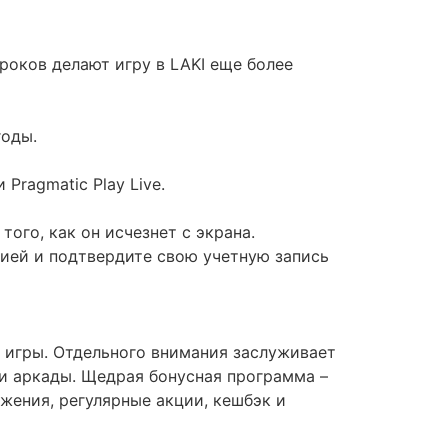
роков делают игру в LAKI еще более
годы.
Pragmatic Play Live.
ого, как он исчезнет с экрана.
цией и подтвердите свою учетную запись
 игры. Отдельного внимания заслуживает
 и аркады. Щедрая бонусная программа –
ожения, регулярные акции, кешбэк и