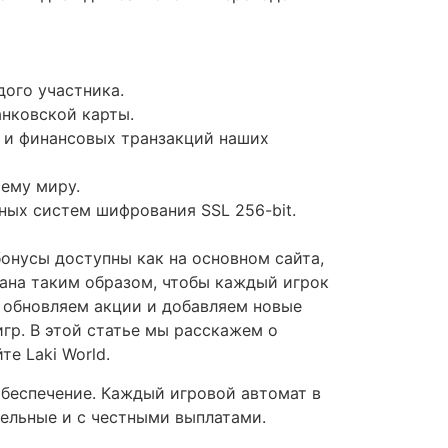
дого участника.
анковской карты.
 и финансовых транзакций наших
сему миру.
ных систем шифрования SSL 256-bit.
онусы доступны как на основном сайта,
тана таким образом, чтобы каждый игрок
о обновляем акции и добавляем новые
гр. В этой статье мы расскажем о
е Laki World.
обеспечение. Каждый игровой автомат в
дельные и с честными выплатами.