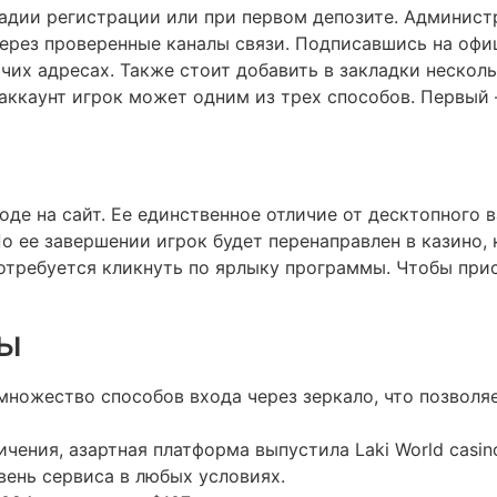
адии регистрации или при первом депозите. Админист
через проверенные каналы связи. Подписавшись на офи
их адресах. Также стоит добавить в закладки несколь
аккаунт игрок может одним из трех способов. Первый 
оде на сайт. Ее единственное отличие от десктопного
о ее завершении игрок будет перенаправлен в казино, 
потребуется кликнуть по ярлыку программы. Чтобы при
ты
 множество способов входа через зеркало, что позвол
ения, азартная платформа выпустила Laki World casino
овень сервиса в любых условиях.