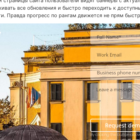
ой страницы сайта пользователи видят баннеры с акту
живать все обновления и быстро переходить к доступн
. Правда прогресс по рангам движется не прям быстро
y
Request de
By clicking the button abov