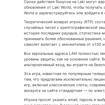
Сроки действия бонусов на Laki могут ва
обновления от Laki World, чтобы получат
World и зарегистрируйтесь или войдите в 
Теоретический возврат игроку (RTP) соста
случайных чисел с криптографической за
история последних раундов, статистика м
принимать более обоснованные решения, н
самолет взлетает с множителем от x1.00 и
Все зеркальные адреса LAKI полностью ле
уровень защиты, как на основном сайте. 
альтернативный вход, вы играете на безо
Эта игра, известная по популярным телешо
тем, что предлагаем исключительно лице
игр, включая классические слоты, соврем
аккаунта на сайте стандартная — по элект
Игрока просят указать email, пароль и вы