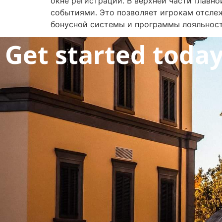
окне регистрации. В верхней части главн
событиями. Это позволяет игрокам отсле
бонусной системы и программы лояльности
Get started toda