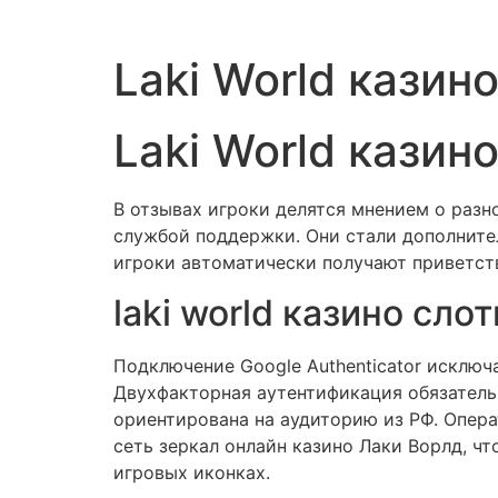
Laki World казин
Laki World казин
В отзывах игроки делятся мнением о разн
службой поддержки. Они стали дополнит
игроки автоматически получают приветст
laki world казино сло
Подключение Google Authenticator исклю
Двухфакторная аутентификация обязатель
ориентирована на аудиторию из РФ. Опер
сеть зеркал онлайн казино Лаки Ворлд, ч
игровых иконках.