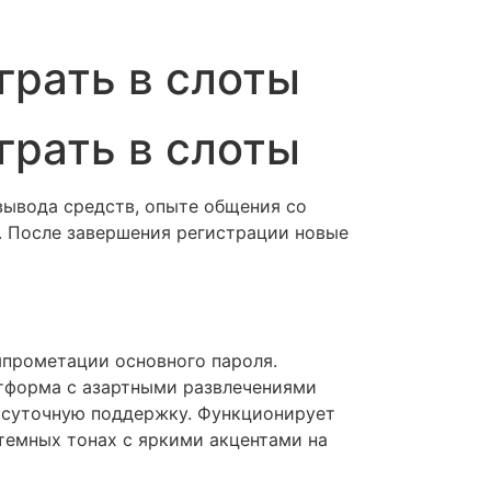
играть в слоты
играть в слоты
вывода средств, опыте общения со
 После завершения регистрации новые
мпрометации основного пароля.
тформа с азартными развлечениями
осуточную поддержку. Функционирует
 темных тонах с яркими акцентами на