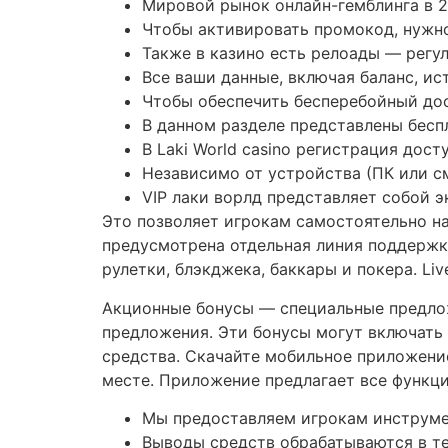
Мировой рынок онлайн-гемблинга в 2
Чтобы активировать промокод, нужно 
Также в казино есть релоады — регу
Все ваши данные, включая баланс, ис
Чтобы обеспечить бесперебойный дос
В данном разделе представлены беспл
В Laki World casino регистрация дос
Независимо от устройства (ПК или см
VIP лаки ворлд представляет собой 
Это позволяет игрокам самостоятельно на
предусмотрена отдельная линия поддержк
рулетки, блэкджека, баккары и покера. Li
Акционные бонусы — специальные предлож
предложения. Эти бонусы могут включать 
средства. Скачайте мобильное приложение
месте. Приложение предлагает все функц
Мы предоставляем игрокам инструмен
Выводы средств обрабатываются в те