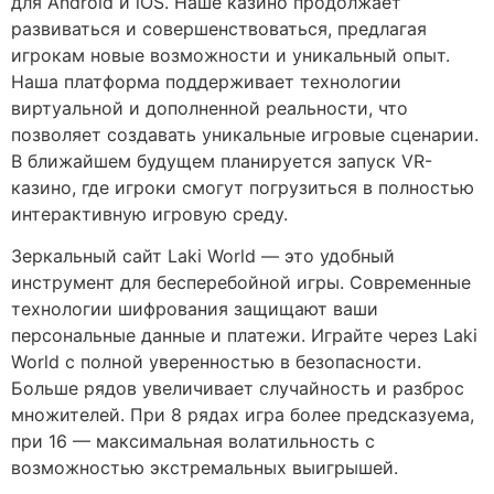
для Android и iOS. Наше казино продолжает
развиваться и совершенствоваться, предлагая
игрокам новые возможности и уникальный опыт.
Наша платформа поддерживает технологии
виртуальной и дополненной реальности, что
позволяет создавать уникальные игровые сценарии.
В ближайшем будущем планируется запуск VR-
казино, где игроки смогут погрузиться в полностью
интерактивную игровую среду.
Зеркальный сайт Laki World — это удобный
инструмент для бесперебойной игры. Современные
технологии шифрования защищают ваши
персональные данные и платежи. Играйте через Laki
World с полной уверенностью в безопасности.
Больше рядов увеличивает случайность и разброс
множителей. При 8 рядах игра более предсказуема,
при 16 — максимальная волатильность с
возможностью экстремальных выигрышей.