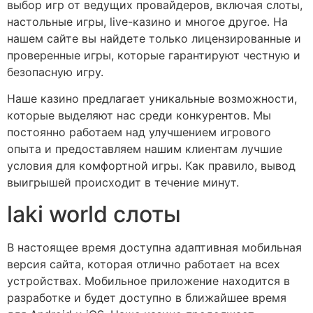
выбор игр от ведущих провайдеров, включая слоты,
настольные игры, live-казино и многое другое. На
нашем сайте вы найдете только лицензированные и
проверенные игры, которые гарантируют честную и
безопасную игру.
Наше казино предлагает уникальные возможности,
которые выделяют нас среди конкурентов. Мы
постоянно работаем над улучшением игрового
опыта и предоставляем нашим клиентам лучшие
условия для комфортной игры. Как правило, вывод
выигрышей происходит в течение минут.
laki world слоты
В настоящее время доступна адаптивная мобильная
версия сайта, которая отлично работает на всех
устройствах. Мобильное приложение находится в
разработке и будет доступно в ближайшее время