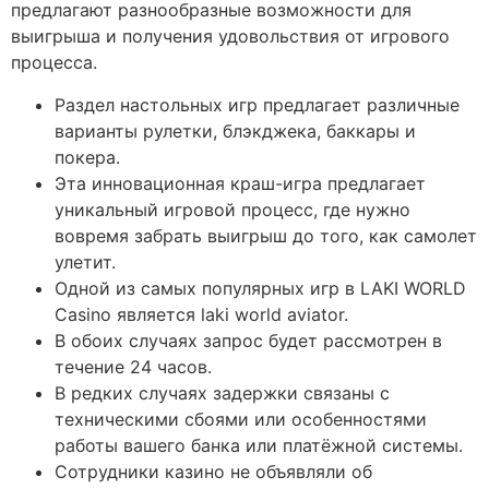
предлагают разнообразные возможности для
выигрыша и получения удовольствия от игрового
процесса.
Раздел настольных игр предлагает различные
варианты рулетки, блэкджека, баккары и
покера.
Эта инновационная краш-игра предлагает
уникальный игровой процесс, где нужно
вовремя забрать выигрыш до того, как самолет
улетит.
Одной из самых популярных игр в LAKI WORLD
Casino является laki world aviator.
В обоих случаях запрос будет рассмотрен в
течение 24 часов.
В редких случаях задержки связаны с
техническими сбоями или особенностями
работы вашего банка или платёжной системы.
Сотрудники казино не объявляли об