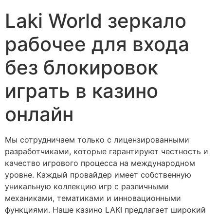
Laki World зеркало
рабочее для входа
без блокировок
играть в казино
онлайн
Мы сотрудничаем только с лицензированными
разработчиками, которые гарантируют честность и
качество игрового процесса на международном
уровне. Каждый провайдер имеет собственную
уникальную коллекцию игр с различными
механиками, тематиками и инновационными
функциями. Наше казино LAKI предлагает широкий