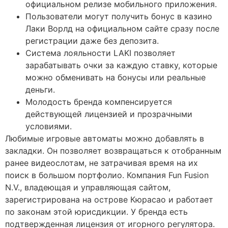
официальном релизе мобильного приложения.
Пользователи могут получить бонус в казино
Лаки Ворлд на официальном сайте сразу после
регистрации даже без депозита.
Система лояльности LAKI позволяет
зарабатывать очки за каждую ставку, которые
можно обменивать на бонусы или реальные
деньги.
Молодость бренда компенсируется
действующей лицензией и прозрачными
условиями.
Любимые игровые автоматы можно добавлять в
закладки. Он позволяет возвращаться к отобранным
ранее видеослотам, не затрачивая время на их
поиск в большом портфолио. Компания Fun Fusion
N.V., владеющая и управляющая сайтом,
зарегистрирована на острове Кюрасао и работает
по законам этой юрисдикции. У бренда есть
подтвержденная лицензия от игорного регулятора.