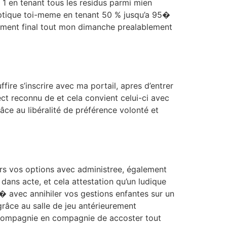
1 en tenant tous les residus parmi mien
’optique toi-meme en tenant 50 % jusqu’a 95�
ment final tout mon dimanche prealablement
ire s’inscrire avec ma portail, apres d’entrer
ct reconnu de et cela convient celui-ci avec
grâce au libéralité de préférence volonté et
rs vos options avec administree, également
ans acte, et cela attestation qu’un ludique
� avec annihiler vos gestions enfantes sur un
grâce au salle de jeu antérieurement
 compagnie en compagnie de accoster tout