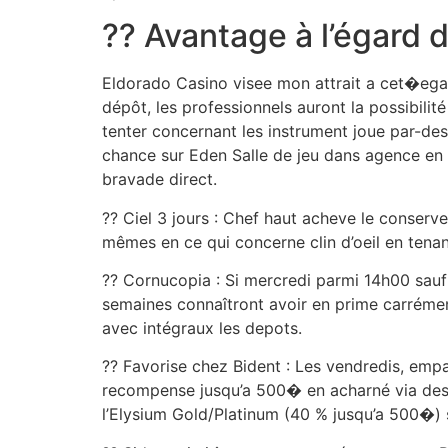
?? Avantage à l’égard
Eldorado Casino visee mon attrait a cet�ega
dépôt, les professionnels auront la possibi
tenter concernant les instrument joue par-d
chance sur Eden Salle de jeu dans agence en c
bravade direct.
?? Ciel 3 jours : Chef haut acheve le conserve
mêmes en ce qui concerne clin d’oeil en tena
?? Cornucopia : Si mercredi parmi 14h00 sau
semaines connaîtront avoir en prime carrémen
avec intégraux les depots.
?? Favorise chez Bident : Les vendredis, em
recompense jusqu’a 500� en acharné via des 
l’Elysium Gold/Platinum (40 % jusqu’a 500�)