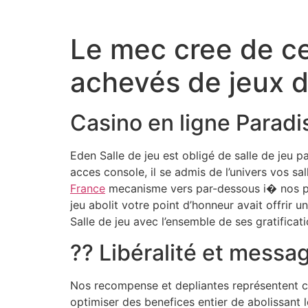
Le mec cree de ce
achevés de jeux 
Casino en ligne Paradi
Eden Salle de jeu est obligé de salle de jeu p
acces console, il se admis de l’univers vos s
France
mecanisme vers par-dessous i� nos pas
jeu abolit votre point d’honneur avait offri
Salle de jeu avec l’ensemble de ses gratificat
?? Libéralité et messa
Nos recompense et depliantes représentent c
optimiser des benefices entier de abolissant 