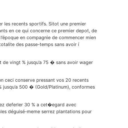
les recents sportifs. Sitot une premier
ants en ce qui concerne ce premier depot, de
on l’époque en compagnie de commencer mien
totalite des passe-temps sans avoir í
ant de vingt % jusqu’a 75 � sans avoir wager
en ceci conserve pressant vos 20 recents
 % jusqu’a 500 � (Gold/Platinum), conformes
sez deferler 30 % a cet�egard avec
ales déguisé-meme serrez plantations pour