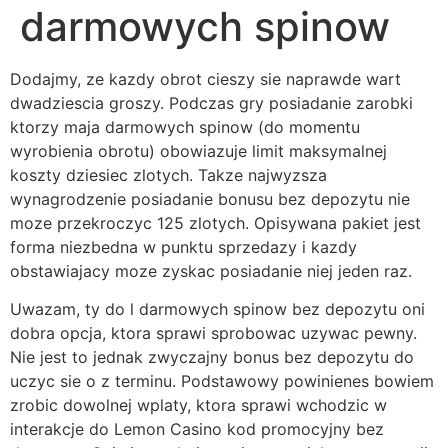
darmowych spinow
Dodajmy, ze kazdy obrot cieszy sie naprawde wart
dwadziescia groszy. Podczas gry posiadanie zarobki
ktorzy maja darmowych spinow (do momentu
wyrobienia obrotu) obowiazuje limit maksymalnej
koszty dziesiec zlotych. Takze najwyzsza
wynagrodzenie posiadanie bonusu bez depozytu nie
moze przekroczyc 125 zlotych. Opisywana pakiet jest
forma niezbedna w punktu sprzedazy i kazdy
obstawiajacy moze zyskac posiadanie niej jeden raz.
Uwazam, ty do l darmowych spinow bez depozytu oni
dobra opcja, ktora sprawi sprobowac uzywac pewny.
Nie jest to jednak zwyczajny bonus bez depozytu do
uczyc sie o z terminu. Podstawowy powinienes bowiem
zrobic dowolnej wplaty, ktora sprawi wchodzic w
interakcje do Lemon Casino kod promocyjny bez