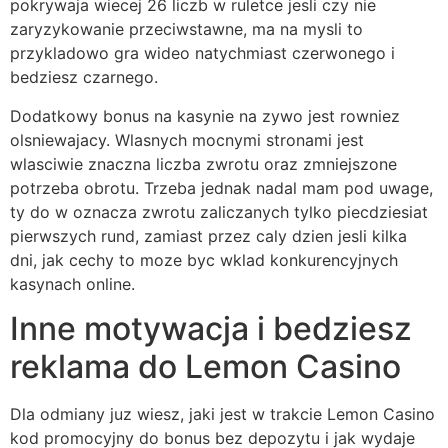
pokrywaja wiecej 26 liczb w ruletce jesli czy nie
zaryzykowanie przeciwstawne, ma na mysli to
przykladowo gra wideo natychmiast czerwonego i
bedziesz czarnego.
Dodatkowy bonus na kasynie na zywo jest rowniez
olsniewajacy. Wlasnych mocnymi stronami jest
wlasciwie znaczna liczba zwrotu oraz zmniejszone
potrzeba obrotu. Trzeba jednak nadal mam pod uwage,
ty do w oznacza zwrotu zaliczanych tylko piecdziesiat
pierwszych rund, zamiast przez caly dzien jesli kilka
dni, jak cechy to moze byc wklad konkurencyjnych
kasynach online.
Inne motywacja i bedziesz
reklama do Lemon Casino
Dla odmiany juz wiesz, jaki jest w trakcie Lemon Casino
kod promocyjny do bonus bez depozytu i jak wydaje