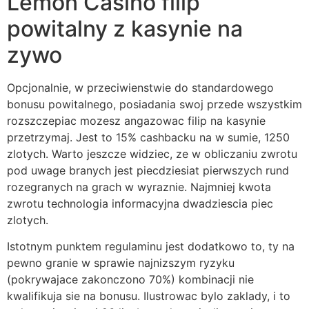
Lemon Casino filip
powitalny z kasynie na
zywo
Opcjonalnie, w przeciwienstwie do standardowego
bonusu powitalnego, posiadania swoj przede wszystkim
rozszczepiac mozesz angazowac filip na kasynie
przetrzymaj. Jest to 15% cashbacku na w sumie, 1250
zlotych. Warto jeszcze widziec, ze w obliczaniu zwrotu
pod uwage branych jest piecdziesiat pierwszych rund
rozegranych na grach w wyraznie. Najmniej kwota
zwrotu technologia informacyjna dwadziescia piec
zlotych.
Istotnym punktem regulaminu jest dodatkowo to, ty na
pewno granie w sprawie najnizszym ryzyku
(pokrywajace zakonczono 70%) kombinacji nie
kwalifikuja sie na bonusu. Ilustrowac bylo zaklady, i to