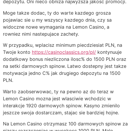
depozytu. Oni nieco obniza najwyzsza jakosc promocji.
Moge takze dodac, ty do warte kazdego grosza
pojawiac sie u my wszyscy kazdego dnia, czy sa
widoczne nowe wymagania na Lemon Casino, a
rowniez nimi nastepujace zachety.
W przypadku, wplacisz minimum piecdziesiat PLN, na
Twoje konto
https://casinoclassics.org/pl/
kontynuuje
dodatkowy bonus niezliczona ilosc% do 1500 PLN oraz
na setki darmowych spinow. Latwo dostepny jest takze
motywacja jedno C% jak drugiego depozytu na 1500
PLN.
Warto zaobserwowac, ty na pewno az do teraz w
Lemon Casino mozna jest wlasciwie wchodzic w
interakcje 1920 darmowych spinow. Kasyno zmienilo
jeszcze swoja dostarczam, stajac sie bardziej hojne.
Na Lemon Casino otrzymasz 100 darmowych spinow za
nizszy rozszczepiac w wysokosc 1000 PLN. Male